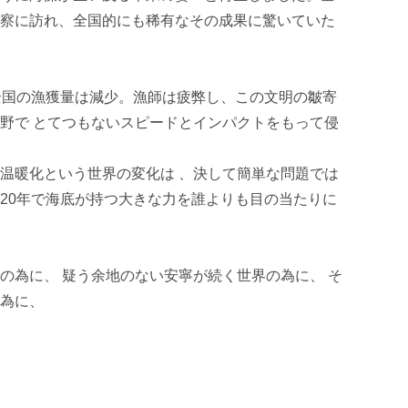
察に訪れ、全国的にも稀有なその成果に驚いていた
全国の漁獲量は減少。漁師は疲弊し、この文明の皺寄
野で とてつもないスピードとインパクトをもって侵
温暖化という世界の変化は 、決して簡単な問題では
20年で海底が持つ大きな力を誰よりも目の当たりに
の為に、 疑う余地のない安寧が続く世界の為に、 そ
為に、
