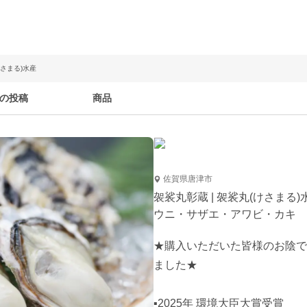
けさまる)水産
の投稿
商品
佐賀県唐津市
袈裟丸彰蔵 | 袈裟丸(けさまる)
ウニ・サザエ・アワビ・カキ
★購入いただいた皆様のお陰で、
ました★

▪︎2025年 環境大臣大賞受賞
