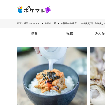
産直・通販のポケマル
生産者一覧
佐賀県の生産者
袈裟丸彰蔵 | 袈裟丸(
情報
投稿
みんな