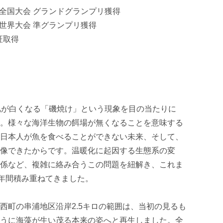
プリ全国大会 グランドグランプリ獲得

リ世界大会 準グランプリ獲得

証取得

肌が白くなる「磯焼け」という現象を目の当たりに
。様々な海洋生物の餌場が無くなることを意味する
日本人が魚を食べることができない未来、そして、
像できたからです。温暖化に起因する生態系の変
係など、複雑に絡み合うこの問題を紐解き、これま
年間積み重ねてきました。

西町の串浦地区沿岸2.5キロの範囲は、当初の見るも
うに海藻が生い茂る本来の姿へと再生しました。全