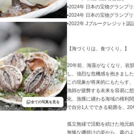
▪︎2024年 日本の宝物グラン
▪︎2024年 日本の宝物グランプ
▪︎2022年 Jブルークレジット認
【海づくりは、食づくり。】

20年前、海藻がなくなり、岩
し、強烈な危機感を抱きました
この現象が将来的にもたらす、
漁師が疲弊する未来を容易に想
化、漁獲に纏わる海域の権利関
filter
全ての写真を見る
で自分1人でできる範囲を、20
孤立無縁で活動を続けた地元鎮
無惨な磯焼けの姿から、森のよ