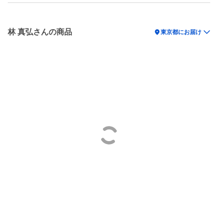
林 真弘さんの商品
location_on
東京都にお届け