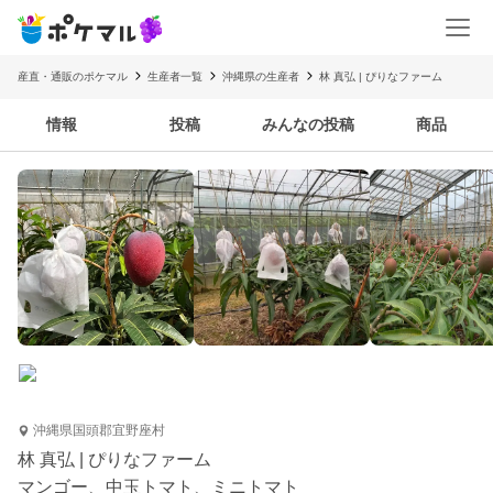
産直・通販のポケマル
生産者一覧
沖縄県の生産者
林 真弘 | ぴりなファーム
情報
投稿
みんなの投稿
商品
沖縄県国頭郡宜野座村
林 真弘 | ぴりなファーム
マンゴー、中玉トマト、ミニトマト