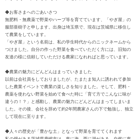
◆お客さまへのごあいさつ

無肥料・無農薬で野菜やハーブ等を育てています、「やぎ屋」の
服部亜樹子と申します。出身は埼玉県で、現在は茨城県に移住し
て農業をしています。

「やぎ屋」という名前は、私の学生時代からのニックネームから
つけました。自分の作った野菜を食べていただく方には、旧知の
友達の様に信頼していただける農家になれればと思っています。

◆農業の魅力にどんどんはまっていきました

以前は会社員をしておりましたが、たまたま知人に誘われて参加
した農業イベントで農業の楽しさを知りました。そして、肥料・
農薬を使わない野菜を始めて食べた時に「育て方でこんなに味が
違うの！？」と感動し、農業の魅力にどんどんはまってしまいま
した。その後、会社を辞めて約2年間農家さんの下で勉強し、独立
して現在に至ります。

◆人々の歴史が「豊かな土」となって野菜を育ててくれます

私の畑がある茨城県鹿嶋市は、東に海、西に湖がある、自然に恵