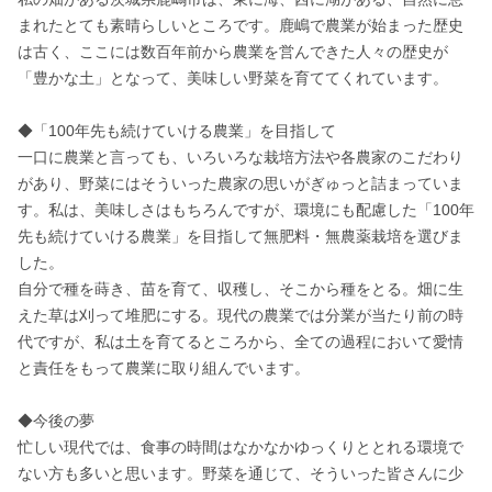
まれたとても素晴らしいところです。鹿嶋で農業が始まった歴史
は古く、ここには数百年前から農業を営んできた人々の歴史が
「豊かな土」となって、美味しい野菜を育ててくれています。

◆「100年先も続けていける農業」を目指して

一口に農業と言っても、いろいろな栽培方法や各農家のこだわり
があり、野菜にはそういった農家の思いがぎゅっと詰まっていま
す。私は、美味しさはもちろんですが、環境にも配慮した「100年
先も続けていける農業」を目指して無肥料・無農薬栽培を選びま
した。

自分で種を蒔き、苗を育て、収穫し、そこから種をとる。畑に生
えた草は刈って堆肥にする。現代の農業では分業が当たり前の時
代ですが、私は土を育てるところから、全ての過程において愛情
と責任をもって農業に取り組んでいます。

◆今後の夢

忙しい現代では、食事の時間はなかなかゆっくりととれる環境で
ない方も多いと思います。野菜を通じて、そういった皆さんに少