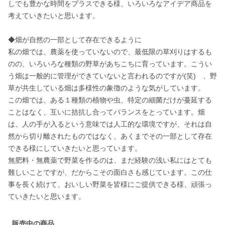
しでも豊かな時間をプラスできる様、いろいろなアイデア商品を
考えていきたいと思います。

◆畑が自然の一部として存在できるように

私の畑では、農薬を使っていないので、最低限の草刈りはするも
のの、いろいろな種類の野草があちこちに育っています。こうい
う畑は一般的に管理ができていないと言われるのですが(笑)　、野
草が共生している畑は多様性の象徴のような気がしています。

この畑では、ある１種類の植物や虫、特定の細菌だけが蔓延する
ことはなく、互いに拮抗し合ってバランスをとっています。畑
は、人の手が入るという意味では人工的な環境ですが、それは自
然から切り離されたものではなく、あくまでその一部として存在
できる様にしていきたいと思っています。

無肥料・無農薬で野菜を作るのは、まだ経験の浅い私にはとても
難しいことですが、だからこその面白さも感じています。この仕
事を長く続けて、おいしい野菜を皆様にご提供できる様、頑張っ
ていきたいと思います。
販売中の商品