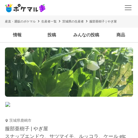
産直・通販のポケマル
生産者一覧
茨城県の生産者
服部亜樹子 | やぎ屋
情報
投稿
みんなの投稿
商品
茨城県鹿嶋市
服部亜樹子 | やぎ屋
スナップエンドウ、サツマイモ、ルッコラ、ケール etc