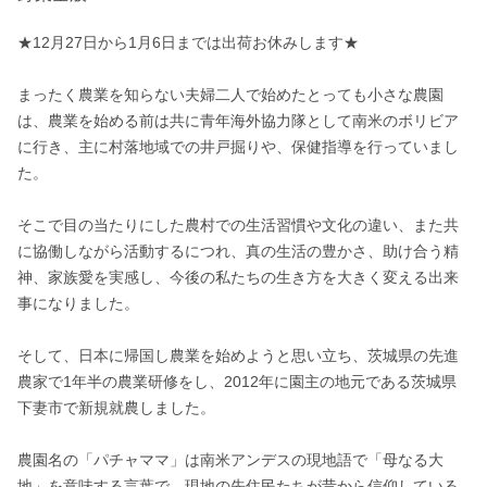
★12月27日から1月6日までは出荷お休みします★

まったく農業を知らない夫婦二人で始めたとっても小さな農園
は、農業を始める前は共に青年海外協力隊として南米のボリビア
に行き、主に村落地域での井戸掘りや、保健指導を行っていまし
た。

そこで目の当たりにした農村での生活習慣や文化の違い、また共
に協働しながら活動するにつれ、真の生活の豊かさ、助け合う精
神、家族愛を実感し、今後の私たちの生き方を大きく変える出来
事になりました。

そして、日本に帰国し農業を始めようと思い立ち、茨城県の先進
農家で1年半の農業研修をし、2012年に園主の地元である茨城県
下妻市で新規就農しました。

農園名の「パチャママ」は南米アンデスの現地語で「母なる大
地」を意味する言葉で、現地の先住民たちが昔から信仰している