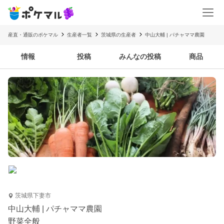
産直・通販のポケマル
生産者一覧
茨城県の生産者
中山大輔 | パチャママ農園
情報
投稿
みんなの投稿
商品
茨城県下妻市
中山大輔 | パチャママ農園
野菜全般