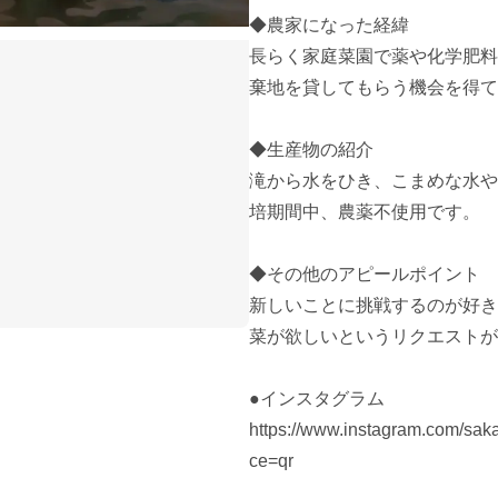
◆農家になった経緯

長らく家庭菜園で薬や化学肥料
棄地を貸してもらう機会を得て
◆生産物の紹介

滝から水をひき、こまめな水や
培期間中、農薬不使用です。

◆その他のアピールポイント

新しいことに挑戦するのが好き
菜が欲しいというリクエストが
●インスタグラム

https://www.instagram.com/s
ce=qr