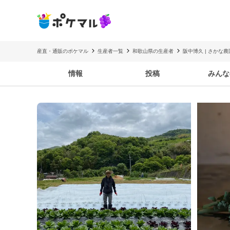
産直・通販のポケマル
生産者一覧
和歌山県の生産者
阪中博久 | さかな農
情報
投稿
みんな