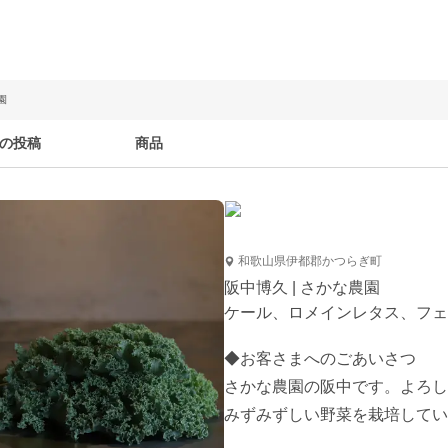
園
の投稿
商品
和歌山県伊都郡かつらぎ町
阪中博久 | さかな農園
ケール、ロメインレタス、フェ
◆お客さまへのごあいさつ

さかな農園の阪中です。よろし
みずみずしい野菜を栽培してい