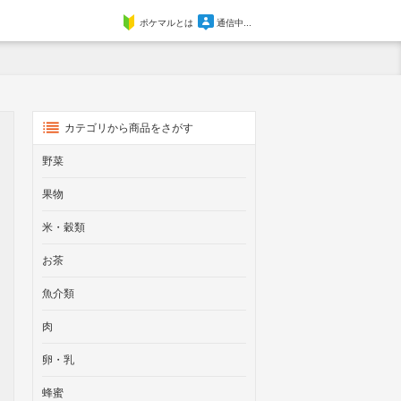
ポケマルとは
通信中...
カテゴリから商品をさがす
野菜
果物
米・穀類
お茶
魚介類
肉
卵・乳
蜂蜜