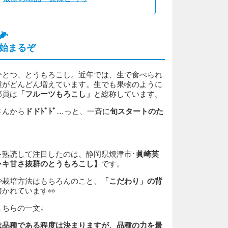

始まるぞ
ひとつ、とうもろこし。近年では、生で食べられ
種がどんどん増えています。生でも果物のように
部員は
「フルーツもろこし」
と総称しています。
さんから
ドドﾄﾞﾄﾞ
…っと、一斉に
旬スタートのた
を熟読して注目したのは、静岡県焼津市･
眞崎英
ャキ甘さ抜群のとうもろこし】
です。
や栽培方法はもちろんのこと、
「こだわり」の背
かれています👀
ちらの一文↓
は品種である程度は決まりますが、品種の力を最