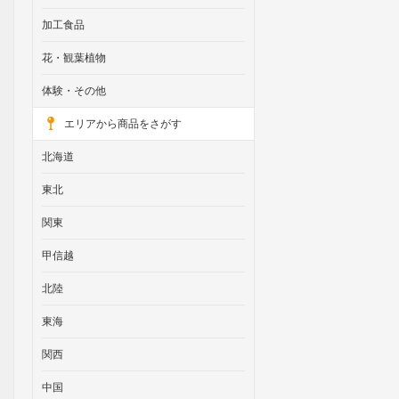
加工食品
花・観葉植物
体験・その他
エリアから商品をさがす
北海道
東北
関東
甲信越
北陸
東海
関西
中国