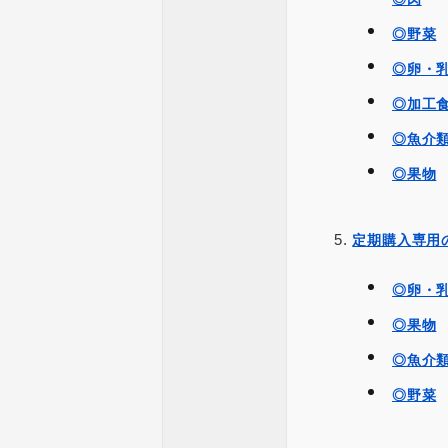
◎野菜
◎卵・
◎加工
◎魚介
◎果物
定期購入専用
◎卵・
◎果物
◎魚介
◎野菜