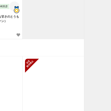
眞崎英彦
な甘さのとうも
ーン）
止
新規受付停止