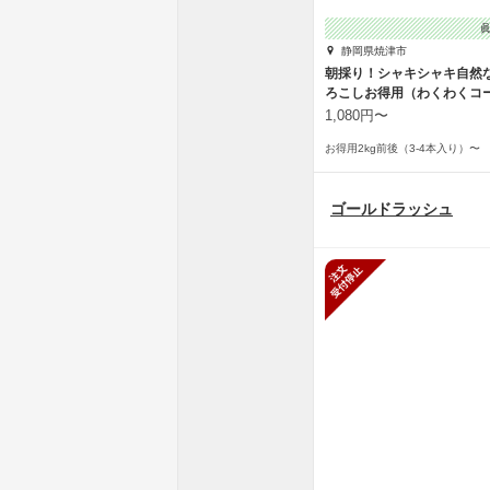
静岡県焼津市
朝採り！シャキシャキ自然
ろこしお得用（わくわくコ
1,080円〜
お得用2kg前後（3-4本入り）〜
ゴールドラッシュ
新規受付停