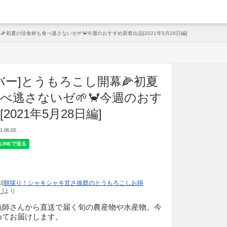
arche
🌽初夏の珍食材も食べ逃さないゼ🌱🦀今週のおすすめ新着出品[2021年5月28日編]
バー]とうもろこし開幕🌽初夏
べ逃さないゼ🌱🦀今週のおす
2021年5月28日編]
06.03.
[
朝採り！シャキシャキ甘さ抜群のとうもろこしお得
）
]より
漁師さんから直送で届く旬の農産物や水産物。今
めてお届けします。