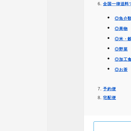
全国一律送料
◎魚介
◎果物
◎米・
◎野菜
◎加工
◎お茶
予約便
宅配便