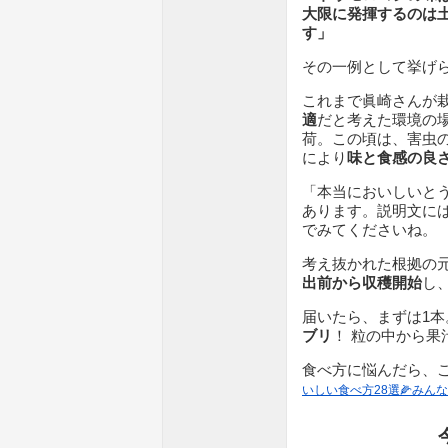
大限に発揮するのは
す」
その一例として挙げ
これまで眞崎さんが
適
だと考えた環境の
荷。この頃は、害虫
により
味と食感の良
「本当においしいと
あります。説明文に
でみてくださいね。
考え抜かれた根拠の
出前から収穫開始
し
届いたら、まずは1
ブリ
！ 粒の中から果
食べ方に悩んだら、
いしい食べ方28選🌽みん