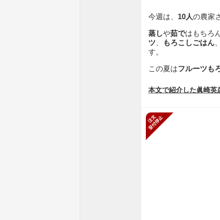
今週は、
10人
の農家
蒸し
や
茹で
はもちろ
ツ
、
もろこしごはん
す。
この夏は
フルーツも
本文で紹介した眞崎英
新規受付停