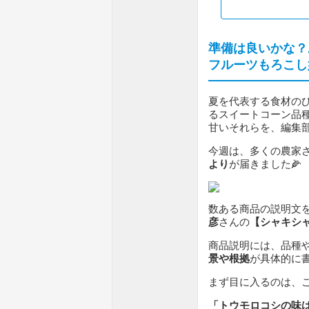
準備は良いかな？
フルーツもろこし
夏を代表する食材の
るスイートコーン品
甘いそれらを、編集
今週は、多くの農家
より
が届きました🌽
数ある商品の説明文
彦
さんの
【シャキシ
商品説明には、品種
景や根拠
が具体的に書
まず目に入るのは、こ
「トウモロコシの味