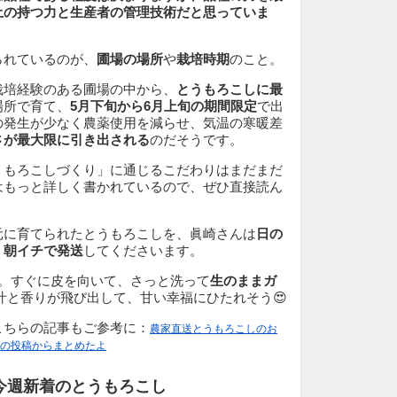
土の持つ力と生産者の管理技術だと思っていま
られているのが、
圃場の場所
や
栽培時期
のこと。
栽培経験のある圃場の中から、
とうもろこしに最
場所で育て、
5月下旬から6月上旬の期間限定
で出
の発生が少なく農薬使用を減らせ、気温の寒暖差
さが最大限に引き出される
のだそうです。
うもろこしづくり」に通じるこだわりはまだまだ
はもっと詳しく書かれているので、ぜひ直接読ん
元に育てられたとうもろこしを、眞崎さんは
日の
、
朝イチで発送
してくださいます。
本。すぐに皮を向いて、さっと洗って
生のままガ
汁と香りが飛び出して、甘い幸福にひたれそう😍
こちらの記事もご参考に：
農家直送とうもろこしのお
なの投稿からまとめたよ
今週新着のとうもろこし