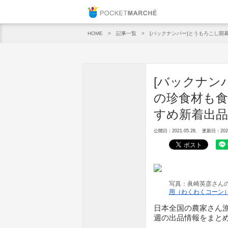
Pocket M
記事一覧
[バックナンバー]とうもろこし開幕
HOME
[バックナン
の珍食材も食
すめ新着出品[
公開日：2021.05.28.
更新日：2021.
写真：眞崎英彦さんの
用（わくわくコーン
日本全国の農家さん
週の出品情報をまと