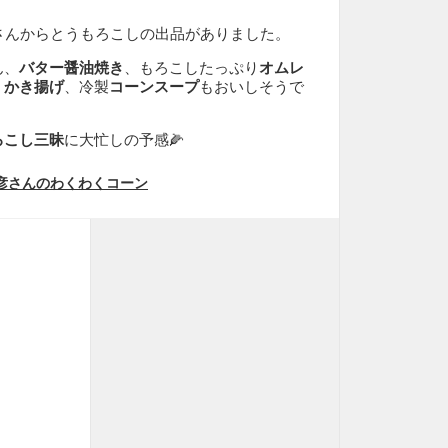
さんからとうもろこしの出品がありました。
ん、
バター醤油焼き
、もろこしたっぷり
オムレ
、
かき揚げ
、冷製
コーンスープ
もおいしそうで
ろこし三昧
に大忙しの予感🌽
彦さんのわくわくコーン
止