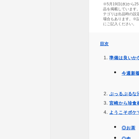
※5月19日(水)から
品を掲載しています
テゴリは出品時の設
場合もあります。※
にご記入ください。
目次
準備は良いか
今週新
ぷっるぷるな
宮崎から珍食
ようこそポケ
◎お茶
◎肉