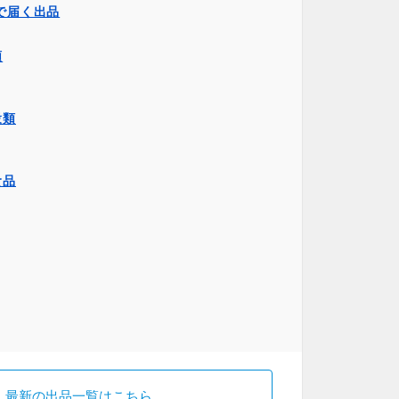
で届く出品
類
穀類
食品
最新の出品一覧はこちら