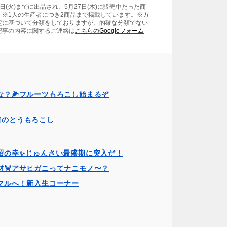
25日(火)までに出品され、5月27日(木)に販売中だった商
。※1人の生産者につき2商品まで掲載しています。※カ
定に基づいて分類をしておりますが、的確な分類でない
記事の内容に関するご連絡は
こちらのGoogleフォーム
な？🌽フルーツもろこし始まるぞ
着のとうもろこし
沼の幸✨️じゅんさい最盛期に突入だ！
材🦀アサヒガニってナニモノ〜？
マルへ！新入生コーナー