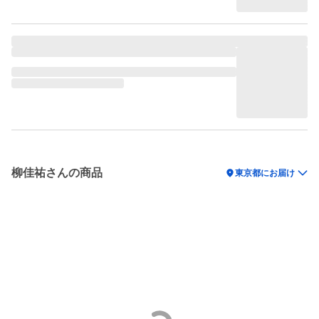
柳佳祐さんの商品
location_on
東京都にお届け