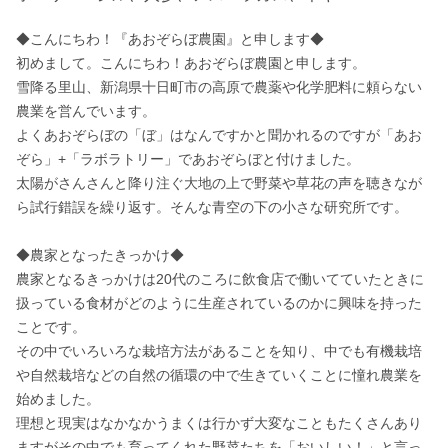
◆こんにちわ！『あおぞらぼ農園』と申します◆

初めまして。こんにちわ！あおぞらぼ農園と申します。

雪降る里山、新潟県十日町市の高原で農薬や化学肥料に頼らない
農業を営んでいます。

よくあおぞらぼの「ぼ」はなんですかと聞かれるのですが「あお
ぞら」+「ラボラトリー」であおぞらぼと付けました。

太陽がさんさんと降り注ぐ大地の上で野菜や草花の声を聴きなが
ら試行錯誤を繰り返す。そんな青空の下の小さな研究所です。

◆農家となったきっかけ◆

農家となるきっかけは20代のころに飲食店で働いてていたときに
扱っている食材がどのように生産されているのかに興味を持った
ことです。

その中でいろいろな栽培方法があることを知り、中でも有機栽培
や自然栽培などの自然の循環の中で生きていくことに憧れ農業を
始めました。

理想と現実はなかなかうまくは行かず大変なこともたくさんあり
ますがその中でも育ってくれた野菜たちを「おいしい！」と言っ