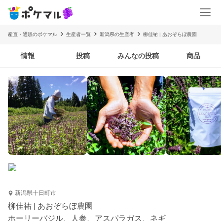
産直・通販のポケマル
生産者一覧
新潟県の生産者
柳佳祐 | あおぞらぼ農園
情報
投稿
みんなの投稿
商品
新潟県十日町市
柳佳祐 | あおぞらぼ農園
ホーリーバジル、人参、アスパラガス、ネギ