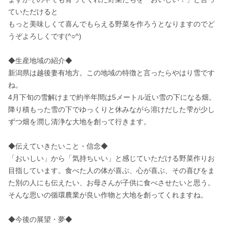
ていただけると

もっと美味しくて喜んでもらえる野菜を作ろうとなりますのでど
うぞよろしくです(^○^)

◆生産地域の紹介◆

新潟県は越後妻有地方。この地域の特徴と言ったらやはり雪です
ね。

4月下旬の雪解けまで約半年間は5メートル近い雪の下になる畑。

降り積もった雪の下でゆっくりと休みながら溶けだした雫が少し
ずつ畑を潤し清浄な大地を創って行きます。

◆伝えていきたいこと・信念◆

「おいしい」から「気持ちいい」と感じていただける野菜作りお
目指しています。食べた人の体が喜ぶ、心が喜ぶ、その喜びをま
た別の人にも伝えたい、お母さんが子供に食べさせたいと思う。
そんな思いの循環農業が良い作物と大地を創ってくれますね。

◆今後の展望・夢◆
