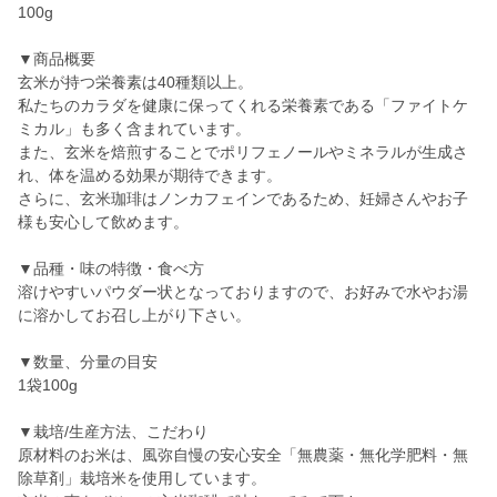
100g
▼商品概要
玄米が持つ栄養素は40種類以上。
私たちのカラダを健康に保ってくれる栄養素である「ファイトケ
ミカル」も多く含まれています。
また、玄米を焙煎することでポリフェノールやミネラルが生成さ
れ、体を温める効果が期待できます。
さらに、玄米珈琲はノンカフェインであるため、妊婦さんやお子
様も安心して飲めます。
▼品種・味の特徴・食べ方
溶けやすいパウダー状となっておりますので、お好みで水やお湯
に溶かしてお召し上がり下さい。
▼数量、分量の目安
1袋100g
▼栽培/生産方法、こだわり
原材料のお米は、風弥自慢の安心安全「無農薬・無化学肥料・無
除草剤」栽培米を使用しています。