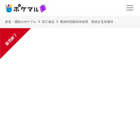
産直・通販のポケマル
加工食品
風弥特別栽培米使用 黒焼き玄米珈琲
販売終了