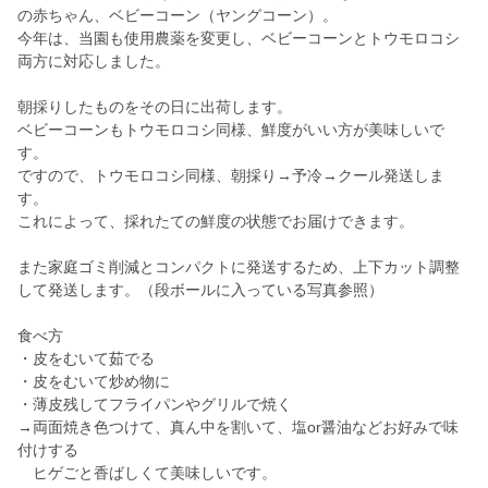
の赤ちゃん、ベビーコーン（ヤングコーン）。
今年は、当園も使用農薬を変更し、ベビーコーンとトウモロコシ
両方に対応しました。
朝採りしたものをその日に出荷します。
ベビーコーンもトウモロコシ同様、鮮度がいい方が美味しいで
す。
ですので、トウモロコシ同様、朝採り→予冷→クール発送しま
す。
これによって、採れたての鮮度の状態でお届けできます。
また家庭ゴミ削減とコンパクトに発送するため、上下カット調整
して発送します。（段ボールに入っている写真参照）
食べ方
・皮をむいて茹でる
・皮をむいて炒め物に
・薄皮残してフライパンやグリルで焼く
→両面焼き色つけて、真ん中を割いて、塩or醤油などお好みで味
付けする
ヒゲごと香ばしくて美味しいです。