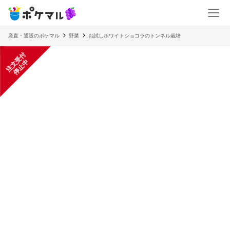
産直・通販のポケマル
野菜
お試しホワイトショコラのトンネル栽培
注
文
受
付
停
止
中