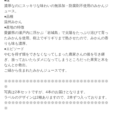
●味
濃厚なのにスッキリな味わいの無添加・防腐剤不使用のみかんジ
ュース。
●品種
温州みかん
●産地の特徴
愛媛県の瀬戸内に浮かぶ「岩城島」で太陽をたっぷり浴びて育っ
たみかんを使用。樹上でギリギリまで熟させたので、みかんの香
りも味も濃厚。
●エピソード
やむを得ず畑をできなくなってしまった農家さんの後を引き継
ぎ、放っておいたらダメになってしまうところだった果実と木を
なんとか救出。
ご縁から生まれたみかんジュースです。
※※※※※※※※※※※※※※※※※※※※※※※※※※※※※
※
写真は2本セットですが、4本のお届けとなります。
ラベルのデザインは2種ありますので、2本ずつ入っております。
※※※※※※※※※※※※※※※※※※※※※※※※※※※※※
※