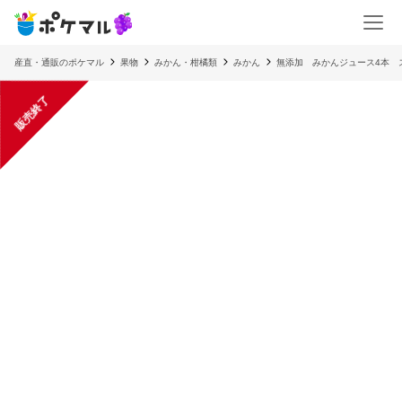
産直・通販のポケマル
果物
みかん・柑橘類
みかん
無添加 みかんジュース4本 ス
販売終了