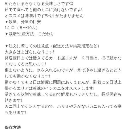
めたら止まらなくなる美味しさです😊
茹でて食べても他のカニに負けないですよ!
オススメは味噌汁です!!出汁がたまりません!
▼数量、分量の目安
1キロ（５〜10匹）
▼栽培/生産方法、こだわり
▼注文に際しての注意点（配送方法や納期指定など）
大きさはまばらになります!
発送翌日までは活きてるカニも居ますが、２日目は、ほぼ動かな
くなってると思います!
傷まないように、氷を入れるのですが、氷で冷やし過ぎるとどう
しても動かなくなります!
動かなくても２日は鮮度に問題はありませんが、到着に２日以上
掛かるエリアは冷凍のイシカニをオススメします!
活きてる状態で冷凍してるので鮮度もバッチリだし、長期保存も
効きます!
カニ同士でケンカするので、ハサミや足がないカニも入ってる事
もあります!
保存方法