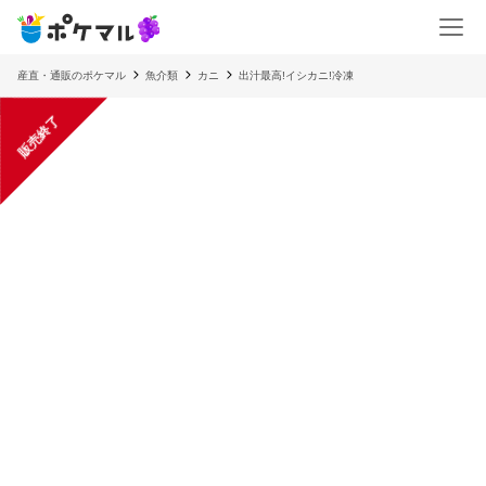
産直・通販のポケマル
魚介類
カニ
出汁最高!イシカニ!冷凍
販売終了