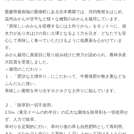
愛媛県最南端の愛南町にある吉本農園では、河内晩柑をはじめ、
温州みかんや甘平など様々な種類のみかんを栽培しています。

『美味しいみかんを収穫するには土作りから』をモットーに、保
水力があり水はけの良い土壌となるよう力を注ぎ、どなたでも安
心して美味しく食べていただけるように低農薬を心がけていま
す。

みかん栽培に真面目に取り組み続けた努力が認められ、農林水産
大臣賞を受賞しました。

＜栽培のこだわり＞

１．「肥沃な土壌作り」にこだわって、牛糞堆肥や敷き藁などを
ふんだんに使い、

美味しい蜜柑を作り出すホクホクな土作りに励んでいます。

２．「除草剤一切不使用」

2.5㏊（東京ドームの約半分）の広大な園地を除草剤を一切使用せ
ず、人力で除草。

草刈りを定期的に行い、草刈り後の草も自然肥料として再利用。

また、どなたでも安心して美味しく召し上がって頂けるよう心が