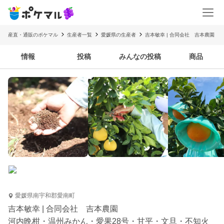
産直・通販のポケマル
生産者一覧
愛媛県の生産者
吉本敏幸 | 合同会社 吉本農園
情報
投稿
みんなの投稿
商品
愛媛県南宇和郡愛南町
吉本敏幸 | 合同会社 吉本農園
河内晩柑・温州みかん・愛果28号・甘平・文旦・不知火