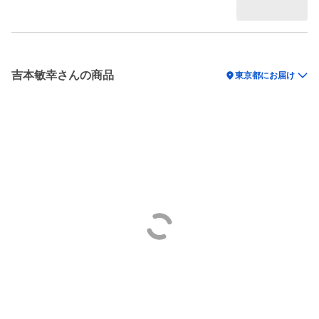
吉本敏幸さんの商品
location_on
東京都にお届け