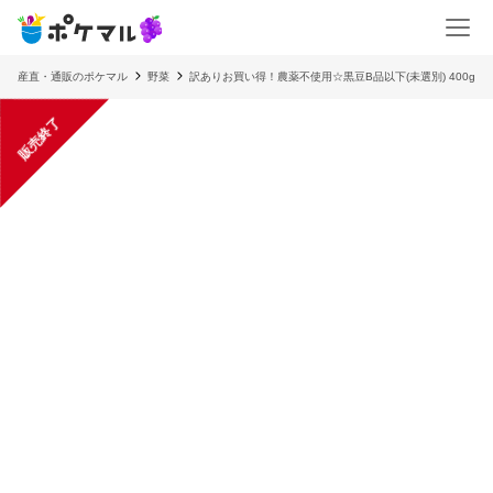
産直・通販のポケマル
野菜
訳ありお買い得！農薬不使用☆黒豆B品以下(未選別) 400g
販売終了