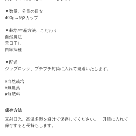
▼数量、分量の目安
400g→約3カップ
▼栽培/生産方法、こだわり
自然農法
天日干し
自家採種
▼配送
ジップロック、プチプチ封筒に入れて発送いたします。
#自然栽培
#無農薬
#無肥料
保存方法
直射日光、高温多湿を避けて保存してください。一升瓶に入れて
保存すると長持ちします。