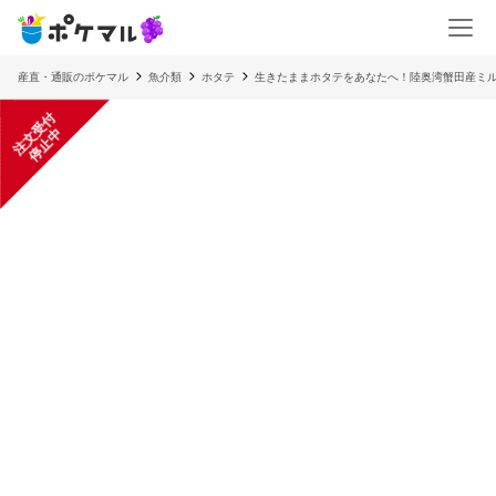
産直・通販のポケマル
魚介類
ホタテ
生きたままホタテをあなたへ！陸奥湾蟹田産ミ
注
文
受
付
停
止
中