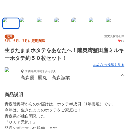
注文受付停止中
定期
5月、6月、7月に定期配送
68
生きたままホタテをあなたへ！陸奥湾蟹田産ミルキ
ーホタテ約５０枚セット！
みんなの投稿を見る
青森県東津軽郡外ヶ浜町
高森優 | 鷹丸 高森漁業
商品説明
青森陸奥湾からのお届けは、ホタテ半成貝（1年養殖）です。
今年は、生きたままのホタテをご家庭に！
青森県が独自開発した
『ＯＸＹ元気！』
発送でポケマルに提供します！