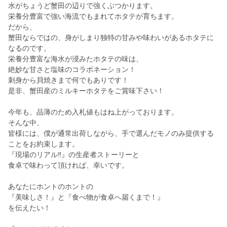
水がちょうど蟹田の辺りで強くぶつかります。
栄養分豊富で強い海流でもまれてホタテが育ちます。
だから、
蟹田ならではの、身がしまり独特の甘みや味わいがあるホタテに
なるのです。
栄養分豊富な海水が浸みたホタテの味は、
絶妙な甘さと塩味のコラボネーション！
刺身から貝焼きまで何でもありです！
是非、蟹田産のミルキーホタテをご賞味下さい！
今年も、品薄のため入札値もはね上がっております。
そんな中、
皆様には、僕が通常出荷しながら、手で選んだモノのみ提供する
ことをお約束します。
『現場のリアル‼』の生産者ストーリーと
食卓で味わって頂ければ、幸いです。
あなたにホントのホントの
『美味しさ！』と『食べ物が食卓へ届くまで！』
を伝えたい！