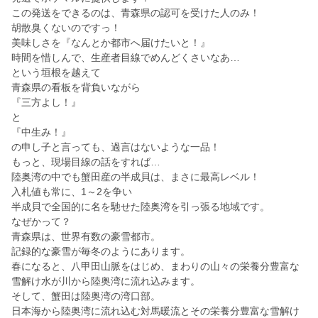
この発送をできるのは、青森県の認可を受けた人のみ！
胡散臭くないのですっ！
美味しさを『なんとか都市へ届けたいと！』
時間を惜しんで、生産者目線でめんどくさいなあ…
という垣根を越えて
青森県の看板を背負いながら
『三方よし！』
と
『中生み！』
の申し子と言っても、過言はないような一品！
もっと、現場目線の話をすれば…
陸奥湾の中でも蟹田産の半成貝は、まさに最高レベル！
入札値も常に、1～2を争い
半成貝で全国的に名を馳せた陸奥湾を引っ張る地域です。
なぜかって？
青森県は、世界有数の豪雪都市。
記録的な豪雪が毎冬のようにあります。
春になると、八甲田山脈をはじめ、まわりの山々の栄養分豊富な
雪解け水が川から陸奥湾に流れ込みます。
そして、蟹田は陸奥湾の湾口部。
日本海から陸奥湾に流れ込む対馬暖流とその栄養分豊富な雪解け