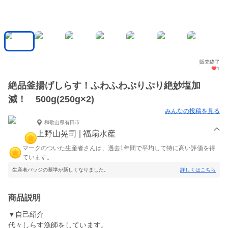
販売終了
1
絶品釜揚げしらす！ふわふわぷりぷり絶妙塩加
減！ 500g(250g×2)
みんなの投稿を見る
和歌山県有田市
上野山晃司 | 福扇水産
マークのついた生産者さんは、過去1年間で平均して特に高い評価を得
ています。
生産者バッジの基準が新しくなりました。
詳しくはこちら
商品説明
▼自己紹介
代々しらす漁師をしています。