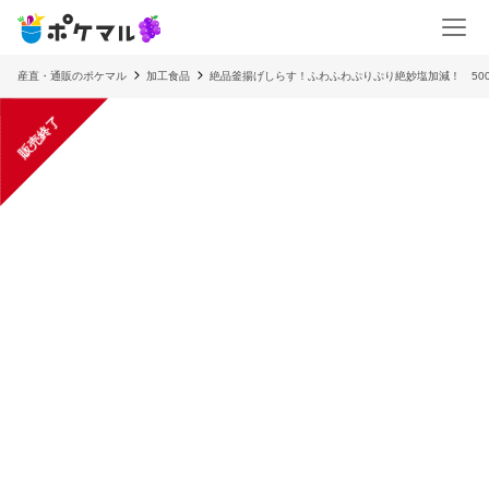
産直・通販のポケマル
加工食品
絶品釜揚げしらす！ふわふわぷりぷり絶妙塩加減！ 500g(2
販売終了