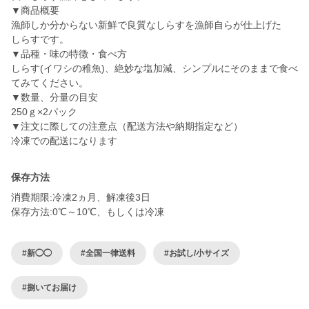
▼商品概要
漁師しか分からない新鮮で良質なしらすを漁師自らが仕上げた
しらすです。
▼品種・味の特徴・食べ方
しらす(イワシの稚魚)、絶妙な塩加減、シンプルにそのままで食べ
てみてください。
▼数量、分量の目安
250ｇ×2パック
▼注文に際しての注意点（配送方法や納期指定など）
冷凍での配送になります
保存方法
消費期限:冷凍2ヵ月、解凍後3日
保存方法:0℃～10℃、もしくは冷凍
#新◯◯
#全国一律送料
#お試し/小サイズ
#捌いてお届け