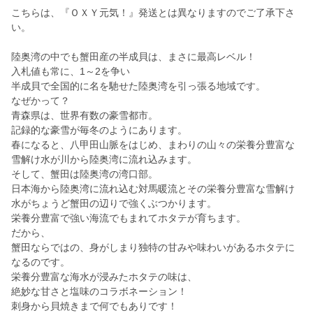
こちらは、『ＯＸＹ元気！』発送とは異なりますのでご了承下さ
い。
陸奥湾の中でも蟹田産の半成貝は、まさに最高レベル！
入札値も常に、1～2を争い
半成貝で全国的に名を馳せた陸奥湾を引っ張る地域です。
なぜかって？
青森県は、世界有数の豪雪都市。
記録的な豪雪が毎冬のようにあります。
春になると、八甲田山脈をはじめ、まわりの山々の栄養分豊富な
雪解け水が川から陸奥湾に流れ込みます。
そして、蟹田は陸奥湾の湾口部。
日本海から陸奥湾に流れ込む対馬暖流とその栄養分豊富な雪解け
水がちょうど蟹田の辺りで強くぶつかります。
栄養分豊富で強い海流でもまれてホタテが育ちます。
だから、
蟹田ならではの、身がしまり独特の甘みや味わいがあるホタテに
なるのです。
栄養分豊富な海水が浸みたホタテの味は、
絶妙な甘さと塩味のコラボネーション！
刺身から貝焼きまで何でもありです！