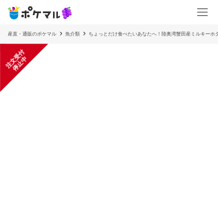
産直・通販のポケマル
魚介類
ちょっとだけ食べたいあなたへ！陸奥湾蟹田産ミルキーホ
注
文
受
付
停
止
中