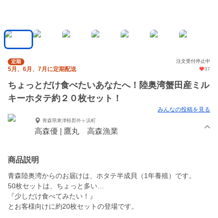
注文受付停止中
定期
5月、6月、7月に定期配送
37
ちょっとだけ食べたいあなたへ！陸奥湾蟹田産ミル
キーホタテ約２０枚セット！
みんなの投稿を見る
青森県東津軽郡外ヶ浜町
高森優 | 鷹丸 高森漁業
商品説明
青森陸奥湾からのお届けは、ホタテ半成貝（1年養殖）です。
50枚セットは、ちょっと多い…
『少しだけ食べてみたい！』
とお客様向けに約20枚セットの登場です。