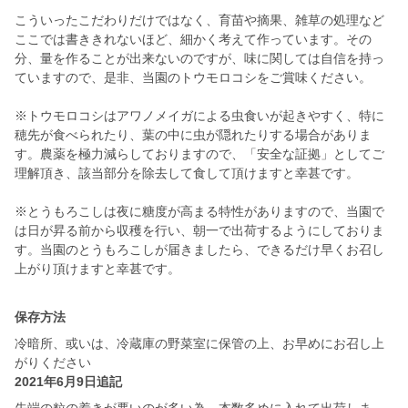
こういったこだわりだけではなく、育苗や摘果、雑草の処理など
ここでは書ききれないほど、細かく考えて作っています。その
分、量を作ることが出来ないのですが、味に関しては自信を持っ
ていますので、是非、当園のトウモロコシをご賞味ください。
※トウモロコシはアワノメイガによる虫食いが起きやすく、特に
穂先が食べられたり、葉の中に虫が隠れたりする場合がありま
す。農薬を極力減らしておりますので、「安全な証拠」としてご
理解頂き、該当部分を除去して食して頂けますと幸甚です。
※とうもろこしは夜に糖度が高まる特性がありますので、当園で
は日が昇る前から収穫を行い、朝一で出荷するようにしておりま
す。当園のとうもろこしが届きましたら、できるだけ早くお召し
上がり頂けますと幸甚です。
保存方法
冷暗所、或いは、冷蔵庫の野菜室に保管の上、お早めにお召し上
がりください
2021年6月9日追記