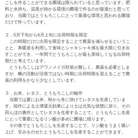
こしを作ることができる圃場は限られていると思っています。肥
料と水持ち、温度が掛かる環境の圃場で作るのが最適だと思って
おり、当園ではとうもろこしにとって最適な環境と思われる圃場
だけで作っています。
２．5月下旬から6月上旬に出荷時期を限定
この時期だけに出荷を限定することで農薬を減らせるというこ
とと、寒暖差を利用して食味とシャキシャキ感を最大限に引き出
すことができ、一年間でとうもろこしが最も美味しくなる出荷時
期だと考えています。
とうもろこしはアワノメイガ対策が難しく、農薬を必要としま
すが、蛾の活動が活発ではない時期に出荷時期を迎えることで農
薬の利用をかなり少なくしています。
３．お米、レタス、とうもろこしの輪作
当園では夏にお米、秋から冬に掛けてレタスを生産していま
す。稲作による土壌還元効果により土は元気な状態に戻り、その
田んぼの裏作としてレタスを生産することで、とうもろこし生産
にとって重要になるリン酸が多めに圃場に残ります。
その後でとうもろこしを生産することで、リン酸をうまく吸い
上げ、甘みをのせたとうもろこしを生産することができます。