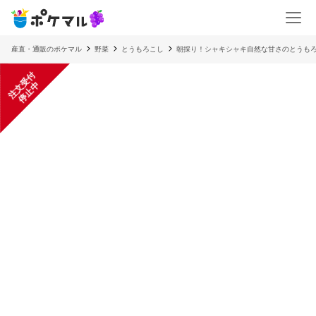
産直・通販のポケマル
野菜
とうもろこし
朝採り！シャキシャキ自然な甘さのとうも
注
文
受
付
停
止
中