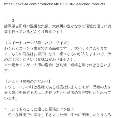
https://poke-m.com/products/348190?list=SearchedProducts
------3
静岡県吉田町の温暖な気候、大井川の豊かな水で環境に優しい農
業を行っているどんぐり農園です！
【スイートコーン品種、及び、サイズ】
わくわくコーン（生食できる品種です）、大小サイズ入ります
※こちらの商品はお得用になり、様々なものが入りますので、予
めご了承ください（食味は変わりません）。
※一定サイズがご入用の場合には別途ご連絡を頂ければと思いま
す
【どんぐり農園のこだわり】
トウモロコシの味は品種である程度は決まりますが、品種の力を
最大限に発揮するのは土の持つ力と生産者の管理技術だと思って
います。
１．とうもろこしに適した圃場だけを使う
色々な圃場で生産をしてきましたが、本当に美味しいとうもろ