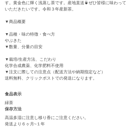
す。黄金色に輝く浅蒸し茶です。産地直送🍵ぜひ皆様に味わって
いただきたいです。令和３年産新茶。
▼商品概要
▼品種・味の特徴・食べ方
やぶきた
▼数量、分量の目安
▼栽培/生産方法、こだわり
化学合成農薬、化学肥料不使用
▼注文に際しての注意点（配送方法や納期指定など）
送料無料、クリックポストでの発送になります。
食品表示
緑茶
保存方法
高温多湿に注意し移り香にご注意ください。
発送より６ヶ月~１年