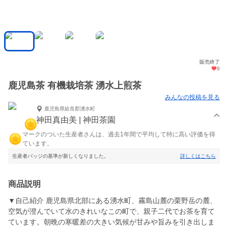
販売終了
9
鹿児島茶 有機栽培茶 湧水上煎茶
みんなの投稿を見る
鹿児島県姶良郡湧水町
神田真由美 | 神田茶園
マークのついた生産者さんは、過去1年間で平均して特に高い評価を得
ています。
生産者バッジの基準が新しくなりました。
詳しくはこちら
商品説明
▼自己紹介 鹿児島県北部にある湧水町、霧島山麓の栗野岳の麓、
空気が澄んでいて水のきれいなこの町で、親子二代でお茶を育て
ています。朝晩の寒暖差の大きい気候が甘みや旨みを引き出しま