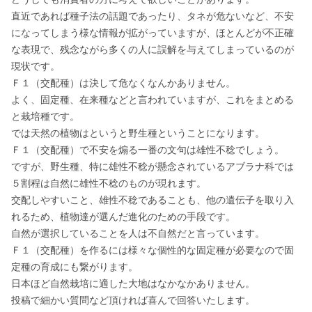
直近であれば種子法の話題であったり、タネが危ないなど、不安
になってしまう様な情報が拡がっていますが、ほとんどが不正確
な表現で、残念ながら多くの人に誤解を与えてしまっているのが
現状です。

Ｆ１（交配種）は決して危なくなんかありません。

よく、固定種、在来種などと言われていますが、これをまとめる
と栽培種です。

では天然の植物はというと野生種ということになります。

Ｆ１（交配種）で不安を煽る一番の文句は雄性不稔でしょう。

ですが、野生種、特に雄性不稔が懸念されているアブラナ科では
５割程は自然に雄性不稔のものが現れます。

交配しやすいこと、雄性不稔であることも、他の遺伝子を取り入
れるため、植物達が選んだ進化のための手段です。

自然が選択していることを人は不自然だと言っています。

Ｆ１（交配種）を作るには様々な個性的な固定種が必要なので固
定種の育成にも繋がります。

日本ほど自然栽培に適した大地はなかなかありません。

投稿で細かい質問など頂ければ喜んで回答いたします。
