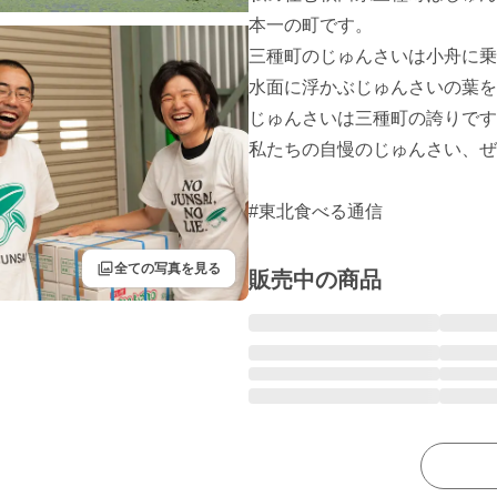
本一の町です。

三種町のじゅんさいは小舟に乗
水面に浮かぶじゅんさいの葉を
じゅんさいは三種町の誇りです
私たちの自慢のじゅんさい、ぜ
#東北食べる通信
filter
全ての写真を見る
販売中の商品