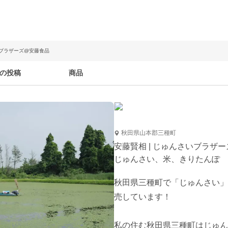
いブラザーズ@安藤食品
の投稿
商品
秋田県山本郡三種町
安藤賢相 | じゅんさいブラザ
じゅんさい、米、きりたんぽ
秋田県三種町で「じゅんさい」
売しています！

私の住む秋田県三種町はじゅん