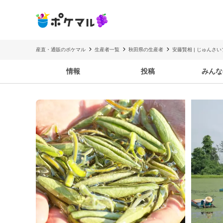
産直・通販のポケマル
生産者一覧
秋田県の生産者
安藤賢相 | じゅんさ
情報
投稿
みんな