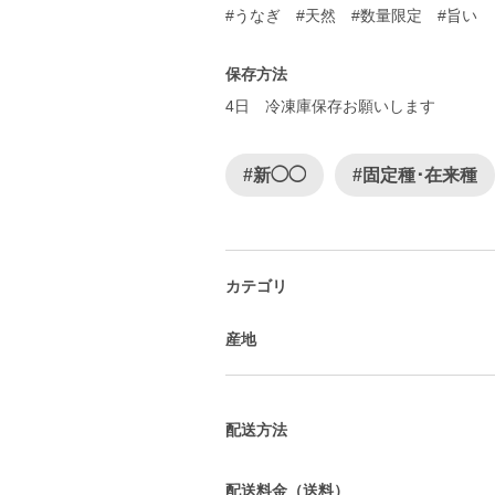
#うなぎ #天然 #数量限定 #旨い
保存方法
4日 冷凍庫保存お願いします
#新◯◯
#固定種･在来種
カテゴリ
産地
配送方法
配送料金（送料）