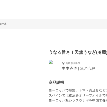
(冷凍)
うなる旨さ！天然うなぎ(冷蔵)数
鳥取県境港市
中本克也 | 魚乃心粋
商品説明
ヨーロッパで燻製、トマト煮込みなど
スペインでは稚魚をオリーブオイルで軽くソテー
ヨーロッパ産シラスウナギを中国で養