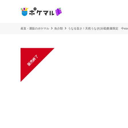
産直・通販のポケマル
魚介類
うなる旨さ！天然うなぎ(冷蔵)数量限定 中size
販売終了