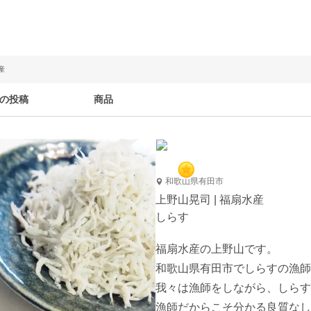
産
の投稿
商品
和歌山県有田市
上野山晃司 | 福扇水産
しらす
福扇水産の上野山です。

和歌山県有田市でしらすの漁師を
我々は漁師をしながら、しらす加
漁師だからこそ分かる良質なし