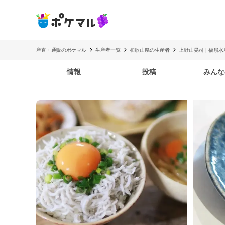
産直・通販のポケマル
生産者一覧
和歌山県の生産者
上野山晃司 | 福扇水
情報
投稿
みんな