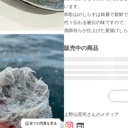
います。

和歌山のしらすは綺麗で新鮮で
代々伝わる被伝の味ですので、
漁師自らが仕上げた釜揚げしら
販売中の商品
上野山晃司さんのメディア
filter
全ての写真を見る