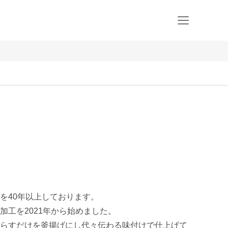
40年以上しております。

工を2021年から始めました。

らすだけを釜揚げにし代々伝わる味付けで仕上げて