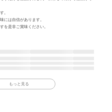
す。

味には自信があります。

すを是非ご賞味ください。
もっと見る