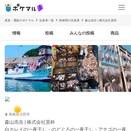
産直・通販のポケマル
生産者一覧
島根県の生産者
森山浩吉 | 株式会社昊粋
情報
投稿
みんなの投稿
商品
島根県大田市
森山浩吉 | 株式会社昊粋
白カレイの一夜干し・のどぐろの一夜干し・アナゴの一夜