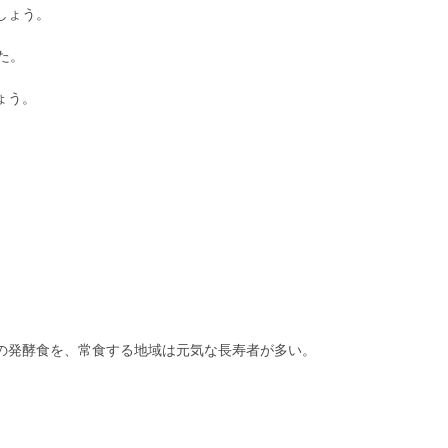
しょう。
た。
ょう。
の発酵食を、常食する地域は元気な長寿者が多い。