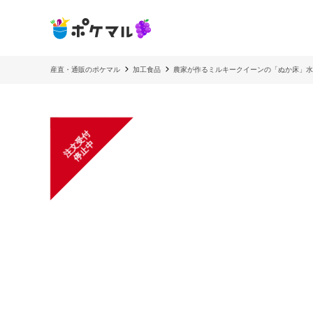
産直・通販のポケマル
加工食品
農家が作るミルキークイーンの「ぬか床」水
注
文
受
付
停
止
中