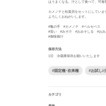
はうまくなる。汁として食べて、可食
カメノテと松葉貝をセットにしていま
よろしくおねがいします。
#亀の手 #カメノテ #ペルセベス
#旨い #みそ汁 #おみそしる #お
保存方法
1日 冷蔵庫保存お願いいたします
#固定種･在来種
#お試し/
カテゴリ
産地