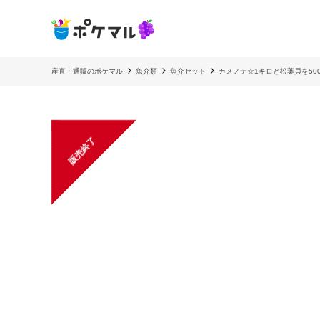
産直・通販のポケマル
魚介類
魚介セット
カメノテ☆1キロと松葉貝を500
販売終了