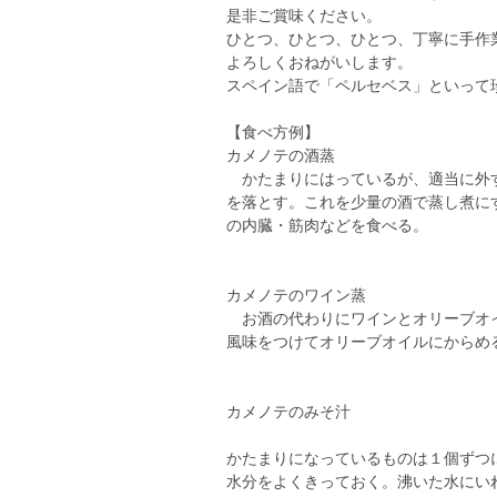
是非ご賞味ください。
ひとつ、ひとつ、ひとつ、丁寧に手
よろしくおねがいします。
スペイン語で「ペルセベス」といって
【食べ方例】
カメノテの酒蒸
かたまりにはっているが、適当に外す
を落とす。これを少量の酒で蒸し煮に
の内臓・筋肉などを食べる。
カメノテのワイン蒸
お酒の代わりにワインとオリーブオイ
風味をつけてオリーブオイルにからめ
カメノテのみそ汁
かたまりになっているものは１個ずつ
水分をよくきっておく。沸いた水にい