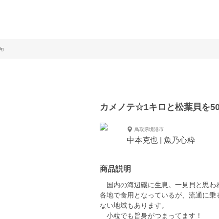
g
カメノテ☆1キロと松葉貝を50
鳥取県境港市
中本克也 | 魚乃心粋
商品説明
国内の海辺磯に生息。一見貝と思わ
各地で食用となっているが、流通に乗
ない地域もあります。
小粒でも旨身がつまってます！