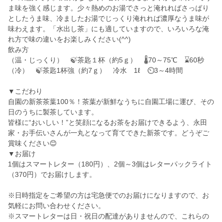
ま味を強く感じます。少々熱めのお湯でさっと淹れればさっぱり
としたうま味、冷ましたお湯でじっくり淹れれば濃厚なうま味が
味わえます。「水出し茶」にも適していますので、いろいろな淹
れ方で味の違いをお楽しみください(^^)
飲み方
（温・じっくり） 🍃茶匙１杯（約5ｇ） 🌡70～75℃ ⌛60秒
（冷） 🍃茶匙1杯強（約7ｇ） 冷水 1ℓ ⏲3～4時間
▼こだわり
自園の新茶茶葉100％！茶葉が新鮮なうちに自園工場に運び、その
日のうちに製茶しています。
皆様に“おいしい！”と笑顔になるお茶をお届けできるよう、永田
家・お手伝いさんが一丸となって育てできた新茶です。どうぞご
賞味ください😊
▼お届け
1個はスマートレター（180円）、2個～3個はレターパックライト
（370円）でお届けします。
※日時指定をご希望の方は宅急便でのお届けになりますので、お
気軽にお問い合わせください。
※スマートレターは日・祝日の配達がありませんので、これらの