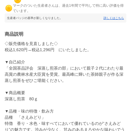
マークのついた生産者さんは、過去1年間で平均して特に高い評価を得
ています。
生産者バッジの基準が新しくなりました。
詳しくはこちら
商品説明
◇販売価格を見直しました◇
税込1,620円→税込1,296円 にいたしました。
▼自己紹介
「全国茶品評会 深蒸し煎茶の部」において親子２代にわたり最
高賞の農林水産大臣賞を受賞。最高峰に輝いた茶師親子が作る深
蒸し煎茶をぜひご堪能ください。
▼商品概要
深蒸し煎茶 80ｇ
▼品種・味の特徴・飲み方
品種 「さえみどり」
特徴 香り・水色・味すべてにおいて優れているのが“さえみど
り”の魅力です。渋みが少なく、甘みのあるまろやかな味わいでう