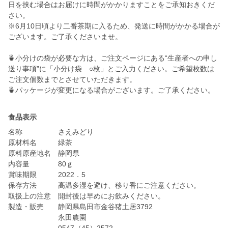
日を挟む場合はお届けに時間がかかりますことをご承知おきくだ
さい。
※6月10日頃より二番茶期に入るため、発送に時間がかかる場合が
ございます。ご了承くださいませ。
🍵小分けの袋が必要な方は、ご注文ページにある“生産者への申し
送り事項”に「小分け袋 ○枚」とご入力ください。ご希望枚数は
ご注文個数までとさせていただきます。
🍵パッケージが変更になる場合がございます。ご了承ください。
食品表示
名称 さえみどり
原材料名 緑茶
原料原産地名 静岡県
内容量 80ｇ
賞味期限 2022．5
保存方法 高温多湿を避け、移り香にご注意ください。
取扱上の注意 開封後は早めにお飲みください。
製造・販売 静岡県島田市金谷猪土居3792
永田農園