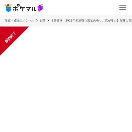
産直・通販のポケマル
お茶
【新価格！2021年産新茶☆若葉の香り、広がる☆】深蒸し煎
販売終了