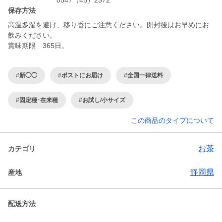
0547（45）2572
保存方法
高温多湿を避け、移り香にご注意ください。開封後はお早めにお
飲みください。
賞味期限 365日。
#新◯◯
#ポストにお届け
#全国一律送料
#固定種･在来種
#お試し/小サイズ
この商品のタイプについて
お茶
カテゴリ
静岡県
産地
配送方法