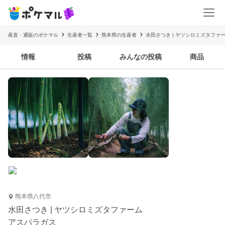
産直・通販のポケマル
生産者一覧
熊本県の生産者
水田さつき | ヤツシロミズタファ
情報
投稿
みんなの投稿
商品
熊本県八代市
水田さつき | ヤツシロミズタファーム
アスパラガス