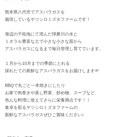
熊本県八代市でアスパラガスを

栽培しているヤツシロミズタファームです！

海辺の干拓地にて澄んだ球磨川の水と

ミネラル豊富な土で小さな小さな苗から

アスパラガスになるまで毎日管理し育てています。

１月から10月までの季節にとれる

採れたての新鮮なアスパラガスをお届けします🌱

BBQで丸ごと一本焼きにしたり

お家で肉巻きや蒸し野菜、炒め物、スープなど、

色んな料理に使えてさらに栄養満点です！！

食卓を彩るヤツシロミズタファームの

新鮮なアスパラガスぜひご賞味ください♪
