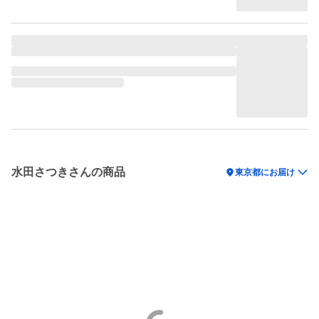
水田さつきさんの商品
location_on
東京都にお届け