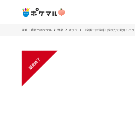
産直・通販のポケマル
野菜
オクラ
《全国一律送料》採れたて新鮮！ハウス
販売終了