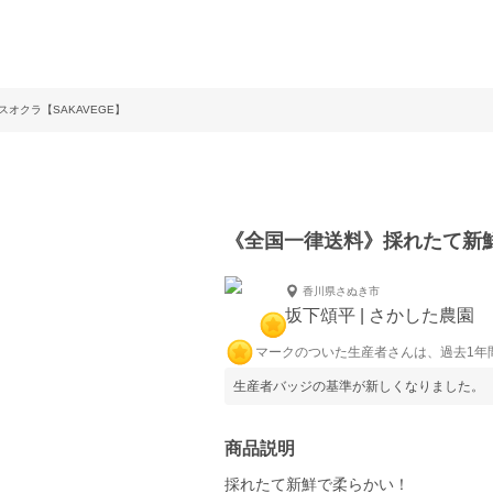
オクラ【SAKAVEGE】
《全国一律送料》採れたて新鮮
香川県さぬき市
坂下頌平 | さかした農園
マークのついた生産者さんは、過去1年
生産者バッジの基準が新しくなりました。
商品説明
採れたて新鮮で柔らかい！