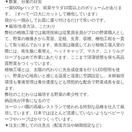
▼数量、分量の目安
一袋500gパックで、前菜サラダ10皿以上のボリュームがありま
す。（すべて一口大にカットして梱包しています）
袋から一掴みしてお皿に盛り付けるだけで良いのです。
▼栽培/生産方法、こだわり
弊社の植物工場では栽培技術は従業員全員がプロの野菜職人とし
て、野菜の種播きから育苗、定植、生育、収穫、梱包工程を一貫
して取り組んでおります。衛生面は徹底しており植物工場入室の
際には、衛生服に着替え、ヘッドキャップ、マスク、ニトリルグ
ローブをはめて作業にあたります。ここまで清潔状態を保ち高品
質野菜をつくっています。
植物工場とは、太陽の代わりに光合成促進を行うLED照明を使
い、野菜が心地良いと感じる温度と湿度に空調設定し、水耕栽培
環境も養液管理は養分濃度なども理想的な配合で野菜成長を促し
ます。
弊社のこだわりは栽培する野菜の希少性です。
納品先が洋食になるので
ヨーロッパ圏の高級レストランで使われる特別な品種を仕入て栽
培しています。日本ではほとんど流通していないようなベビーリ
ーフやハーブばかりつくっています。
▼注文に際しての注意点（配送方法や納期指定など）