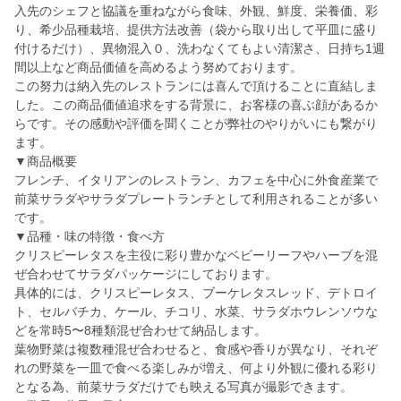
入先のシェフと協議を重ねながら食味、外観、鮮度、栄養価、彩
り、希少品種栽培、提供方法改善（袋から取り出して平皿に盛り
付けるだけ）、異物混入０、洗わなくてもよい清潔さ、日持ち1週
間以上など商品価値を高めるよう努めております。
この努力は納入先のレストランには喜んで頂けることに直結しま
した。この商品価値追求をする背景に、お客様の喜ぶ顔があるか
らです。その感動や評価を聞くことが弊社のやりがいにも繋がり
ます。
▼商品概要
フレンチ、イタリアンのレストラン、カフェを中心に外食産業で
前菜サラダやサラダプレートランチとして利用されることが多い
です。
▼品種・味の特徴・食べ方
クリスピーレタスを主役に彩り豊かなベビーリーフやハーブを混
ぜ合わせてサラダパッケージにしております。
具体的には、クリスピーレタス、ブーケレタスレッド、デトロイ
ト、セルバチカ、ケール、チコリ、水菜、サラダホウレンソウな
どを常時5〜8種類混ぜ合わせて納品します。
葉物野菜は複数種混ぜ合わせると、食感や香りが異なり、それぞ
れの野菜を一皿で食べる楽しみが増え、何より外観に優れる彩り
となる為、前菜サラダだけでも映える写真が撮影できます。