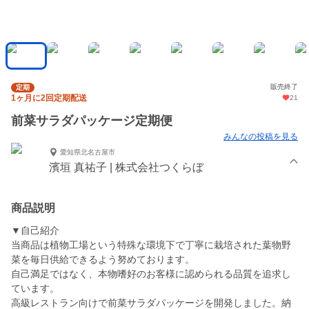
販売終了
定期
1ヶ月に2回定期配送
21
前菜サラダパッケージ定期便
みんなの投稿を見る
愛知県北名古屋市
濱垣 真祐子 | 株式会社つくらぼ
商品説明
▼自己紹介
当商品は植物工場という特殊な環境下で丁寧に栽培された葉物野
菜を毎日供給できるよう努めております。
自己満足ではなく、本物嗜好のお客様に認められる品質を追求し
ています。
高級レストラン向けで前菜サラダパッケージを開発しました。納