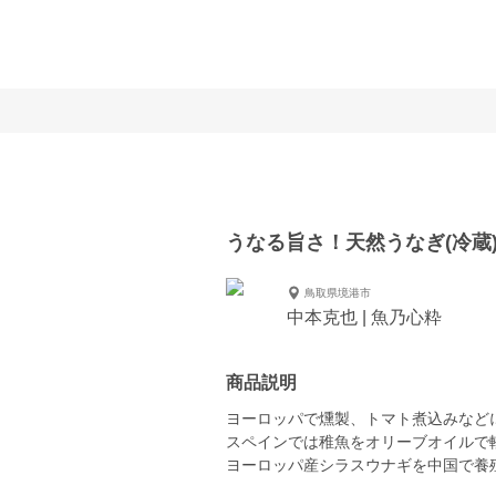
うなる旨さ！天然うなぎ(冷
鳥取県境港市
中本克也 | 魚乃心粋
商品説明
ヨーロッパで燻製、トマト煮込みなど
スペインでは稚魚をオリーブオイルで軽くソテー
ヨーロッパ産シラスウナギを中国で養