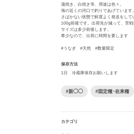
蒲焼き、白焼き等、用途は色々。
海の近くの河口で釣りであげています
さばかない状態で鮮度よく発送をして
100g前後です。出荷先が減って、苦
サイズは多少前後します。
希少なので、出荷に時間を要します
#うなぎ #天然 #数量限定
保存方法
1日 冷蔵庫保存お願いします
#新◯◯
#固定種･在来種
カテゴリ