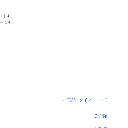
。
います。
戦中です。
この商品のタイプについて
魚介類