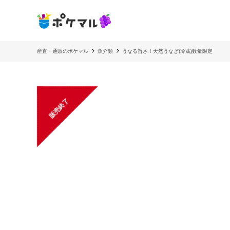
産直・通販のポケマル
魚介類
うなる旨さ！天然うなぎ(冷蔵)数量限定
販売終了