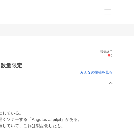
販売終了
5
蔵)数量限定
みんなの投稿を見る
にしている。
する「Angulas al pilpil」がある。
殖していて、これは製品化したも。