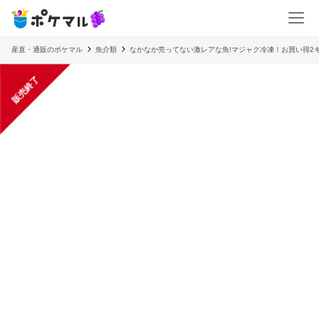
産直・通販のポケマル
魚介類
なかなか売ってない激レアな魚!マジャク冷凍！お買い得2
販売終了