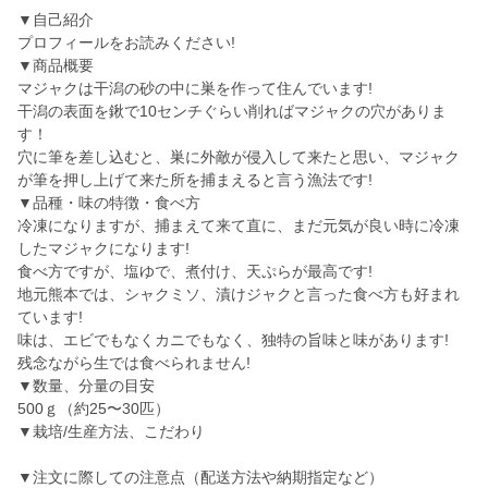
▼自己紹介
プロフィールをお読みください!
▼商品概要
マジャクは干潟の砂の中に巣を作って住んでいます!
干潟の表面を鍬で10センチぐらい削ればマジャクの穴がありま
す！
穴に筆を差し込むと、巣に外敵が侵入して来たと思い、マジャク
が筆を押し上げて来た所を捕まえると言う漁法です!
▼品種・味の特徴・食べ方
冷凍になりますが、捕まえて来て直に、まだ元気が良い時に冷凍
したマジャクになります!
食べ方ですが、塩ゆで、煮付け、天ぷらが最高です!
地元熊本では、シャクミソ、漬けジャクと言った食べ方も好まれ
ています!
味は、エビでもなくカニでもなく、独特の旨味と味があります!
残念ながら生では食べられません!
▼数量、分量の目安
500ｇ（約25〜30匹）
▼栽培/生産方法、こだわり
▼注文に際しての注意点（配送方法や納期指定など）