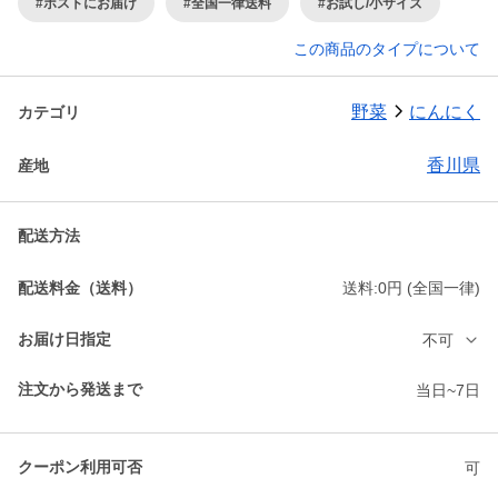
#ポストにお届け
#全国一律送料
#お試し/小サイズ
この商品のタイプについて
野菜
にんにく
カテゴリ
香川県
産地
配送方法
配送料金（送料）
送料:0円 (全国一律)
お届け日指定
不可
注文から発送まで
当日~7日
クーポン利用可否
可