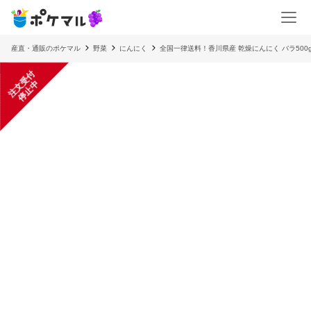
産直・通販のポケマル
野菜
にんにく
全国一律送料！香川県産 乾燥にんにく バラ50
注
文
受
付
停
止
中