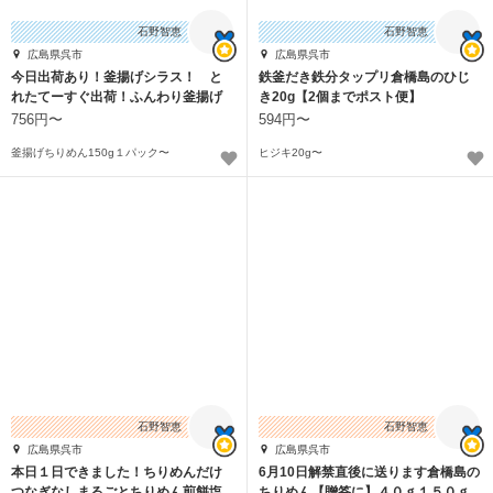
石野智恵
石野智恵
広島県呉市
広島県呉市
今日出荷あり！釜揚げシラス！ と
鉄釜だき鉄分タップリ倉橋島のひじ
れたてーすぐ出荷！ふんわり釜揚げ
き20g【2個までポスト便】
ちりめん
756円〜
594円〜
釜揚げちりめん150g１パック〜
ヒジキ20g〜
石野智恵
石野智恵
広島県呉市
広島県呉市
本日１日できました！ちりめんだけ
6月10日解禁直後に送ります倉橋島の
つなぎなしまるごとちりめん煎餅塩
ちりめん【贈答に】４０ｇ１５０ｇ