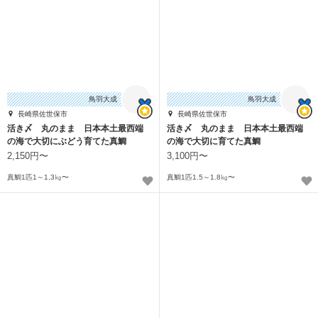
鳥羽大成
鳥羽大成
長崎県佐世保市
長崎県佐世保市
活き〆 丸のまま 日本本土最西端
活き〆 丸のまま 日本本土最西端
の海で大切にぶどう育てた真鯛
の海で大切に育てた真鯛
2,150円〜
3,100円〜
真鯛1匹1～1,3㎏〜
真鯛1匹1.5～1.8㎏〜