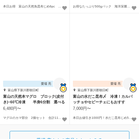
本日お得 富山の天然魚昆布じめ6pc 魚種おまかせ 3種各2pc
お得なたっぷり500gパック 海洋深層水洗浄 マイナス60℃冷凍品〜
愛場 亮
愛場 亮
富山県下新川郡朝日町
富山県下新川郡朝日町
富山の天然本マグロ ブロック(皮付
富山の水だこ昆布〆 冷凍！カルパ
き)−60℃冷凍 半身6分割 選べる
ッチョやセビーチェにもおすす
部位
め！
6,480円〜
7,000円〜
マグロのカマ部分 2個セット 合計1100g以上〜
本日お値引き1000円！水だこ昆布じめ5pc〜