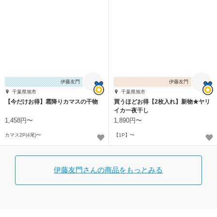
伊藤友門
伊藤友門
千葉県旭市
千葉県旭市
【今だけお得】霜降りカマスの干物
買うほどお得【2枚入れ】新物★ヤリ
イカ一夜干し
1,458円〜
1,890円〜
カマス2P(4尾)〜
【1P】〜
伊藤友門さんの商品をもっとみる