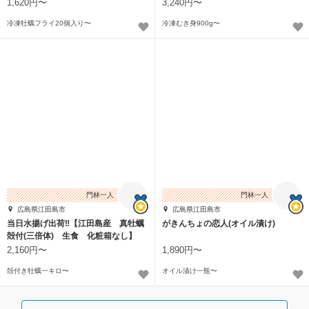
1,620円〜
3,240円〜
冷凍牡蠣フライ20個入り〜
冷凍むき身900g〜
門林一人
門林一人
広島県江田島市
広島県江田島市
当日水揚げ出荷‼︎【江田島産 真牡蠣
がきんちょの恋人(オイル漬け)
殻付(三倍体) 生食 化粧箱なし】
2,160円〜
1,890円〜
殻付き牡蠣一キロ〜
オイル漬け一瓶〜