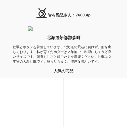
🥉
岩村雅弘さん：7689.4p
北海道茅部郡森町
牡蠣とホタテを養殖しています。北海道の荒波に負けず、船を出
しております。私が育てたホタテは２年物で、料理にちょうど良
いサイズです。刺身も甘さと歯ごたえを堪能ください。牡蠣は２
年物の大粒牡蠣です。身入りも良く、濃厚な味わいです。
人気の商品