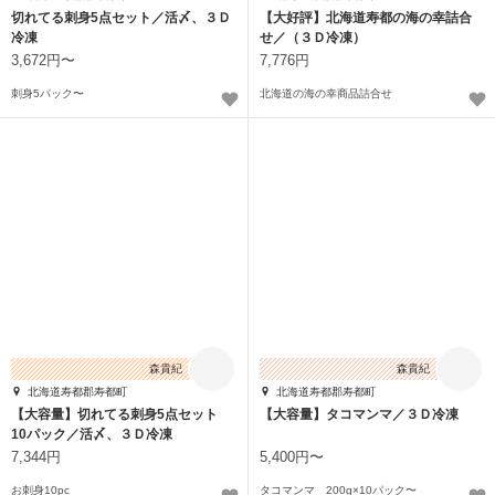
切れてる刺身5点セット／活〆、３Ｄ
【大好評】北海道寿都の海の幸詰合
冷凍
せ／（３Ｄ冷凍）
3,672円〜
7,776円
刺身5パック〜
北海道の海の幸商品詰合せ
森貴紀
森貴紀
北海道寿都郡寿都町
北海道寿都郡寿都町
【大容量】切れてる刺身5点セット
【大容量】タコマンマ／３Ｄ冷凍
10パック／活〆、３Ｄ冷凍
7,344円
5,400円〜
お刺身10pc
タコマンマ 200g×10パック〜