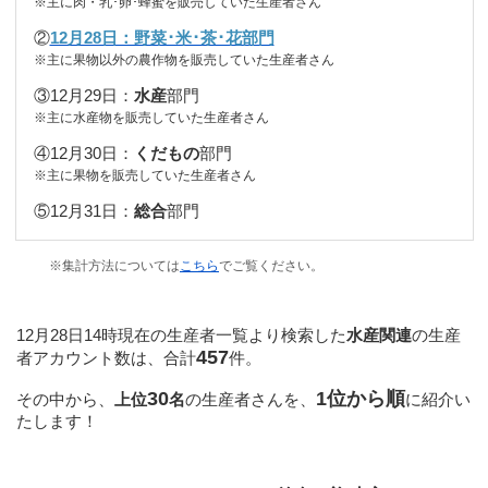
※主に肉・乳･卵･蜂蜜を販売していた生産者さん
②
12月28日：野菜･米･茶･花部門
※主に
果物以外の農作物
を販売していた生産者さん
③12月29日：
水産
部門
※主に
水産物
を販売していた生産者さん
④12月30日：
くだもの
部門
※主に
果物
を販売していた生産者さん
⑤12月31日：
総合
部門
※集計方法については
こちら
でご覧ください。
12月28日14時現在の生産者一覧より検索した
水産関連
の生産
457
者アカウント数は、合計
件。
30
1位から順
その中から、
上位
名
の生産者さんを、
に紹介い
たします！