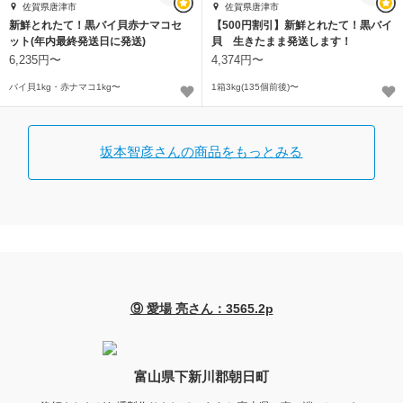
佐賀県唐津市
佐賀県唐津市
新鮮とれたて！黒バイ貝赤ナマコセ
【500円割引】新鮮とれたて！黒バイ
ット(年内最終発送日に発送)
貝 生きたまま発送します！
6,235円〜
4,374円〜
バイ貝1kg・赤ナマコ1kg〜
1箱3kg(135個前後)〜
坂本智彦さんの商品をもっとみる
⑨ 愛場 亮さん：3565.2p
富山県下新川郡朝日町