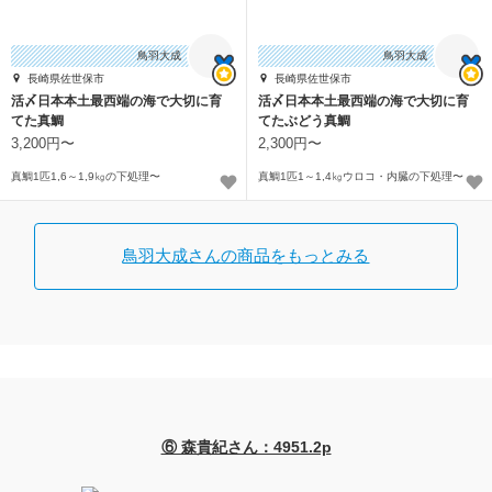
鳥羽大成
鳥羽大成
長崎県佐世保市
長崎県佐世保市
活〆日本本土最西端の海で大切に育
活〆日本本土最西端の海で大切に育
てた真鯛
てたぶどう真鯛
3,200円〜
2,300円〜
真鯛1匹1,6～1,9㎏の下処理〜
真鯛1匹1～1,4㎏ウロコ・内臓の下処理〜
鳥羽大成さんの商品をもっとみる
⑥ 森貴紀さん：4951.2p