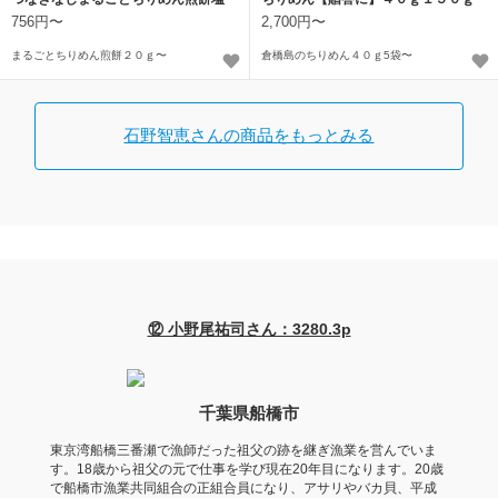
味薄味で
５００ｇ
756円〜
2,700円〜
まるごとちりめん煎餅２０ｇ〜
倉橋島のちりめん４０ｇ5袋〜
石野智恵さんの商品をもっとみる
⑫ 小野尾祐司さん：3280.3p
千葉県船橋市
東京湾船橋三番瀬で漁師だった祖父の跡を継ぎ漁業を営んでいま
す。18歳から祖父の元で仕事を学び現在20年目になります。20歳
で船橋市漁業共同組合の正組合員になり、アサリやバカ貝、平成