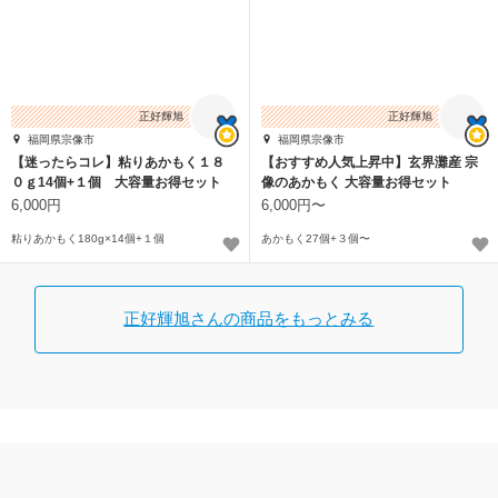
正好輝旭
正好輝旭
福岡県宗像市
福岡県宗像市
【迷ったらコレ】粘りあかもく１８
【おすすめ人気上昇中】玄界灘産 宗
０ｇ14個+１個 大容量お得セット
像のあかもく 大容量お得セット
6,000円
6,000円〜
粘りあかもく180g×14個+１個
あかもく27個+３個〜
正好輝旭さんの商品をもっとみる