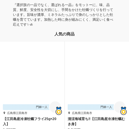
『選択肢の一品でなく、選ばれる一品』をモットーに、味、品
質、鮮度、安全性を大切にし、手間をかけた牡蠣づくりを行って
います。旨味が濃厚、ミネラルたっぷりで身のしっかりとした牡
蠣を育てています。加熱した時に身が縮みにくく、満足いく食べ
応えです✨🦪
人気の商品
門林一人
門林一人
広島県江田島市
広島県江田島市
【江田島産冷凍牡蠣フライ25g×20
清涼海域育ち‼︎【江田島産冷凍牡蠣む
入】
き身】