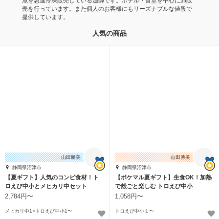
魚を急速冷凍販売している漁師です。ホテル・食堂を中心に卸販
売を行っています。また個人のお客様にもリーズナブルな値段で
提供しています。
人気の商品
山田勝美
山田勝美
静岡県沼津市
静岡県沼津市
【夏ギフト】人気のコンビ食材！ト
【ポケマル夏ギフト】生食OK！加熱
ロえび中小とメヒカリ中セット
で殻ごと楽しむ トロえび中小
2,784円〜
1,058円〜
メヒカリ中1×トロえび中小1〜
トロえび中小１〜