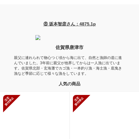
⑧ 坂本智彦さん：4875.1p
佐賀県唐津市
親父に連れられて物心つく頃から海に出て、自然と漁師の道に進
んでいました。3年前に親父が他界してからは一人漁に出ていま
す。佐賀県北部・玄海灘でカゴ漁・一本釣り漁・海士漁・底曳き
漁など季節に応じて様々な漁をしています。
人気の商品
新規受付停止
新規受付停止