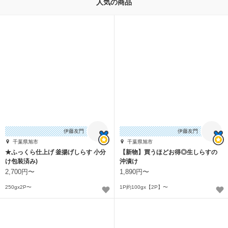
人気の商品
伊藤友門
伊藤友門
千葉県旭市
千葉県旭市
★ふっくら仕上げ 釜揚げしらす 小分
【新物】買うほどお得◎生しらすの
け包装済み)
沖漬け
2,700円〜
1,890円〜
250gx2P〜
1P約100gx【2P】〜