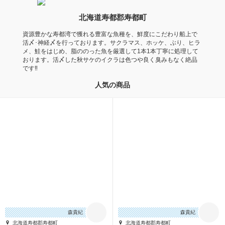
北海道寿都郡寿都町
資源豊かな寿都湾で獲れる豊富な魚種を、鮮度にこだわり船上で
活〆･神経〆を行っております。サクラマス、ホッケ、ぶり、ヒラ
メ、鮭をはじめ、脂ののった魚を厳選して1本1本丁寧に処理して
おります。活〆した秋サケのイクラは色つや良く臭みもなく絶品
です‼
人気の商品
森貴紀
森貴紀
北海道寿都郡寿都町
北海道寿都郡寿都町