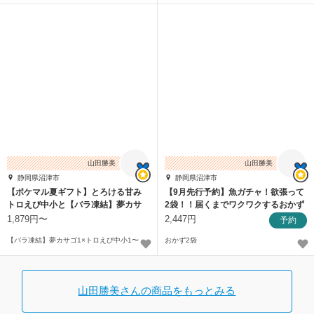
山田勝美
山田勝美
静岡県沼津市
静岡県沼津市
【ポケマル夏ギフト】とろける甘み
【9月先行予約】魚ガチャ！欲張って
トロえび中小と【バラ凍結】夢カサ
2袋！！届くまでワクワクするおかず
ゴセット
【訳あり】
1,879円〜
2,447円
予約
【バラ凍結】夢カサゴ1×トロえび中小1〜
おかず2袋
山田勝美さんの商品をもっとみる