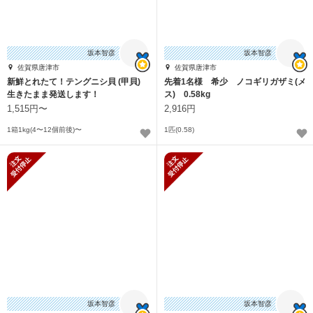
坂本智彦
坂本智彦
佐賀県唐津市
佐賀県唐津市
新鮮とれたて！テングニシ貝 (甲貝)
先着1名様 希少 ノコギリガザミ(メ
生きたまま発送します！
ス) 0.58kg
1,515円〜
2,916円
1箱1kg(4〜12個前後)〜
1匹(0.58)
新規受付停止
新規受付停止
坂本智彦
坂本智彦