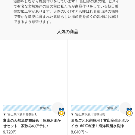
漁師をしながら燻製作りをしています！ 富山県の東の端、ヒスイ
で有名な宮崎海岸の目の前に私たちが商品作りをしている朝日町
燻製加工室があります。天然のいけすとも呼ばれる富山湾の独特
で豊かな環境に育まれた素晴らしい海産物を多くの皆様にお届け
できるよう頑張ります。
人気の商品
愛場 亮
愛場 亮
富山県下新川郡朝日町
富山県下新川郡朝日町
富山の天然魚昆布締め！魚種おまか
まるごとお刺身用！富山産生ホタル
せセット 家飲みのアテに♪
イカ−60℃冷凍！海洋深層水洗浄
9,720円
8,640円〜