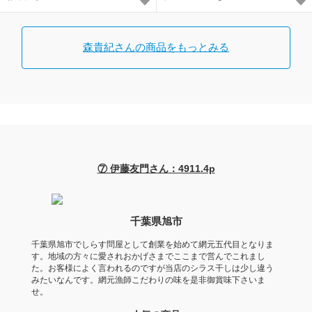
森貴紀さんの商品をもっとみる
⑦ 伊藤友門さん：4911.4p
千葉県旭市
千葉県旭市でしらす問屋として創業を始めて網元五代目となりま
す。地域の方々に愛されおかげさまでここまで営んでこれまし
た。お客様によく言われるのですが当店のシラス干しは少し違う
みたいなんです。網元漁師こだわりの味を是非御賞味下さいま
せ。