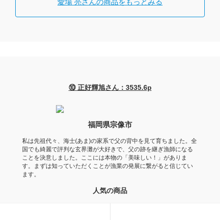
愛場 亮さんの商品をもっとみる
⑩ 正好輝旭さん：3535.6p
福岡県宗像市
私は先祖代々、海士(あま)の家系で父の背中を見て育ちました。全
国でも綺麗で評判な玄界灘が大好きで、父の跡を継ぎ漁師になる
ことを決意しました。ここには本物の「美味しい！」がありま
す。まずは知っていただくことが漁業の発展に繋がると信じてい
ます。
人気の商品