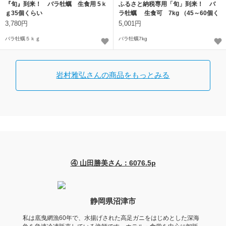
『旬』到来！ バラ牡蠣 生食用 5ｋ
ふるさと納税専用「旬」到来！ バ
ｇ35個くらい
ラ牡蠣 生食可 7kg （45～60個く
らい）
3,780円
5,001円
バラ牡蠣５ｋｇ
バラ牡蠣7kg
岩村雅弘さんの商品をもっとみる
④ 山田勝美さん：6076.5p
静岡県沼津市
私は底曳網漁60年で、水揚げされた高足ガニをはじめとした深海