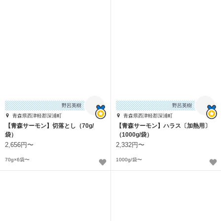
野呂英樹
野呂英樹
青森県西津軽郡深浦町
青森県西津軽郡深浦町
【青森サーモン】切落とし（70g/
【青森サーモン】ハラス〔加熱用〕
袋）
（1000g/袋）
2,656円〜
2,332円〜
70g×6袋〜
1000g/袋〜