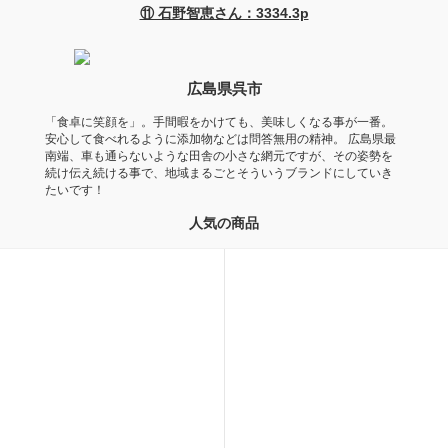
⑪ 石野智恵さん：3334.3p
広島県呉市
「食卓に笑顔を」。手間暇をかけても、美味しくなる事が一番。
安心して食べれるように添加物などは問答無用の精神。 広島県最
南端、車も通らないような田舎の小さな網元ですが、その姿勢を
続け伝え続ける事で、地域まるごとそういうブランドにしていき
たいです！
人気の商品