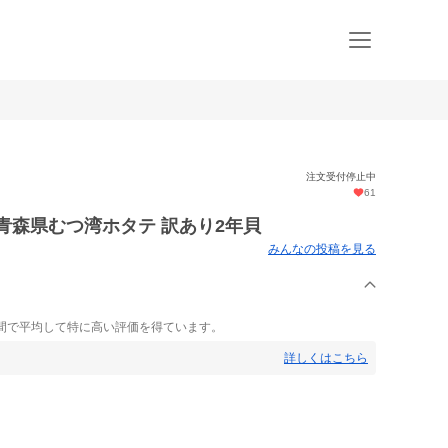
注文受付停止中
61
青森県むつ湾ホタテ 訳あり2年貝
みんなの投稿を見る
間で平均して特に高い評価を得ています。
詳しくはこちら