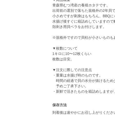
青森県むつ湾産の養殖ホタテです。
出荷前の選別で落ちた規格外の2年貝
小さめですが刺身はもちろん、BBQに
水揚げ後すぐに箱詰めしていますので
殻剥き用貝ベラをお付けします。
※規格外ですので貝柱が小さいものも
▼枚数について
1キロに10〜12枚くらい
枚数は目安。
▼注文に際しての注意点
・重量は水揚げ時のものです。
時間の経過で貝の水分が抜けるため
予めご了承下さい。
・新鮮で活きたものを箱詰めしますが
保存方法
到着後は速やかにお召し上がりくださ