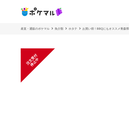
産直・通販のポケマル
魚介類
ホタテ
お買い得！BBQにもオススメ青森県
注
文
受
付
停
止
中