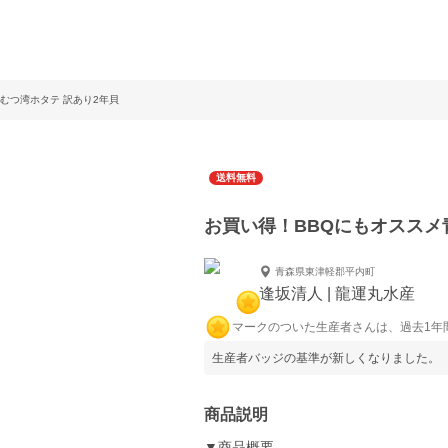
むつ湾ホタテ 訳あり2年貝
送料無料
お買い得！BBQにもオススメ
青森県東津軽郡平内町
逢坂清人 | 龍運丸水産
マークのついた生産者さんは、過去1年
生産者バッジの基準が新しくなりました。
商品説明
▼商品概要