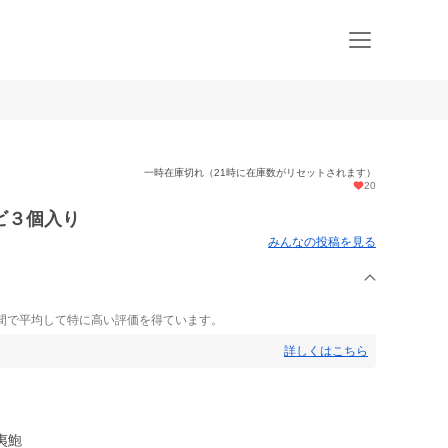
一時在庫切れ（21時に在庫数がリセットされます）
20
ビ３個入り
みんなの投稿を見る
間で平均して特に高い評価を得ています。
詳しくはこちら
夷鮑