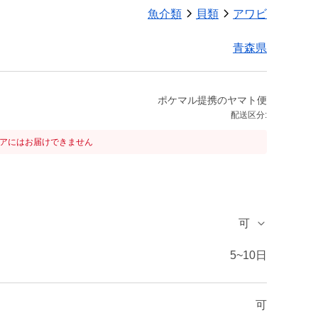
魚介類
貝類
アワビ
青森県
ポケマル提携のヤマト便
配送区分:
リアにはお届けできません
可
5~10日
可