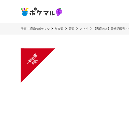
産直・通販のポケマル
魚介類
貝類
アワビ
【家庭向け】天然活蝦夷ア
一
在
庫
切
時
れ