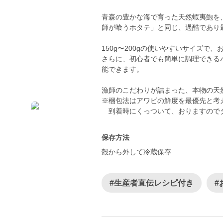
青森の豊かな海で育った天然蝦夷鮑を
師が喰うホタテ」と同じ、過酷であり
150g〜200gの使いやすいサイズ
さらに、初心者でも簡単に調理できる
能できます。
漁師のこだわりが詰まった、本物の天
※梱包法はアワビの鮮度を最優先と考
到着時にくっついて、おりますので
保存方法
殻から外して冷蔵保存
#生産者直伝レシピ付き
#