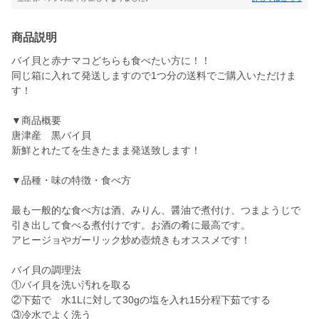
商品説明
バイ貝と赤ナマコどちらも食べたい方に！！
同じ箱に入れて発送しますので1つ分の送料でご購入いただけま
す！
▼商品概要
唐津産 黒バイ貝
新鮮とれたてを生きたまま発送致します！
▼品種・味の特徴・食べ方
最も一般的な食べ方は酒、みりん、醤油で煮付け、つまようじで
引き出して食べる煮付けです。お酒の肴に最高です。
アヒージョやガーリック炒め壺焼きもオススメです！
バイ貝の調理法
①バイ貝を洗い汚れを取る
②下茹で 水1Lに対して30gの塩を入れ15分程下茹でする
③冷水でよく洗う