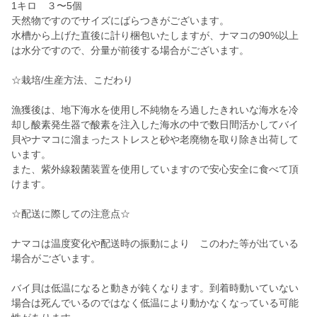
1キロ ３〜5個
天然物ですのでサイズにばらつきがございます。
水槽から上げた直後に計り梱包いたしますが、ナマコの90%以上
は水分ですので、分量が前後する場合がございます。
☆栽培/生産方法、こだわり
漁獲後は、地下海水を使用し不純物をろ過したきれいな海水を冷
却し酸素発生器で酸素を注入した海水の中で数日間活かしてバイ
貝やナマコに溜まったストレスと砂や老廃物を取り除き出荷して
います。
また、紫外線殺菌装置を使用していますので安心安全に食べて頂
けます。
☆配送に際しての注意点☆
ナマコは温度変化や配送時の振動により このわた等が出ている
場合がございます。
バイ貝は低温になると動きが鈍くなります。到着時動いていない
場合は死んでいるのではなく低温により動かなくなっている可能