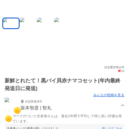
注文受付停止中
26
新鮮とれたて！黒バイ貝赤ナマコセット(年内最終
発送日に発送)
みんなの投稿を見る
佐賀県唐津市
坂本智彦 | 智丸
マークのついた生産者さんは、過去1年間で平均して特に高い評価を得
ています。
生産者バッジの基準が新しくなりました。
詳しくはこちら