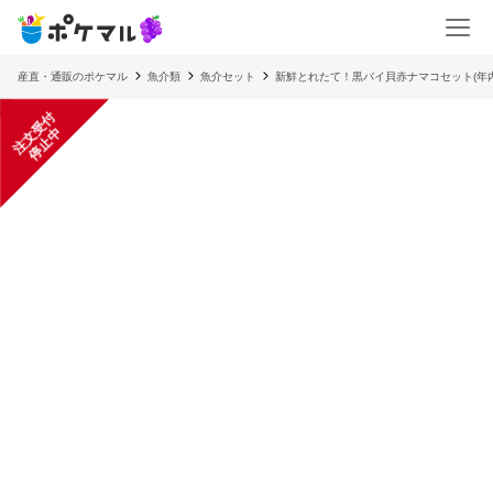
産直・通販のポケマル
魚介類
魚介セット
新鮮とれたて！黒バイ貝赤ナマコセット(年
注
文
受
付
停
止
中