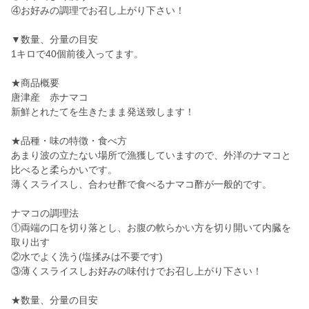
④お好みの調理でお召し上がり下さい！
▼数量、分量の目安
1キロで40個前後入ってます。
★商品概要
唐津産 赤ナマコ
新鮮とれたてを生きたまま発送致します！
★品種・味の特徴・食べ方
あまり波の立たない場所で漁獲していますので、外洋のナマコと
比べると柔らかいです。
薄くスライスし、合わせ酢で食べるナマコ酢が一般的です。
ナマコの調理法
①両端の口を切り落とし、お腹の軟らかい方を切り開いて内臓を
取り出す
②水でよく洗う(塩揉みは不要です)
③薄くスライスしお好みの味付けでお召し上がり下さい！
★数量、分量の目安