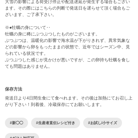
大雪の影響による荷受け停止や配送遅延が発生する場合もござい
ます。その際にはこちらの判断で発送日を遅らせて頂く場合もご
ざいます、ご了承下さい。
※●牡蠣の身について‥
牡蠣の身に稀にぶつぶつしたものがございます。
ぶつぶつは、温暖化の影響で海水温が下がりきれず、異常気象な
どの影響から卵をもったままの状態で、近年ではシーズン中、見
られている状況です。
ぶつぶつした感じが見かけが悪いですが、この卵持ち牡蠣を食し
ても問題はありません。
保存方法
発送日より4日間生食にて食べれます。その後は加熱にてお召し上
#新◯◯
#生産者直伝レシピ付き
#お試し/小サイズ