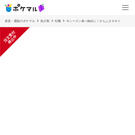
産直・通販のポケマル
魚介類
牡蠣
今シーズン食べ納めに！からふさカキ☆
注
文
受
付
停
止
中