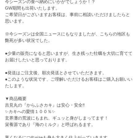
今シーズンの食べ納めにいかがでしょうか！？
GW期間も出荷いたします。
ご希望日がございますお客様は、事前に相談いただけましたらと
思います。
※今シーズンは全国ニュースにもなりましたが、こちらの地区も
斃死が多い状況でした。
●少量の販売になると思いますが、生き残った牡蠣を大切に育てて
お届けしたいと思っております。
●発送はご注文後、順次発送とさせていただきます。
●このような状況です、ご理解いただけるお客様はご購入お願いい
たします。
▼商品概要
吉見丸の『からふさカキ』は安心・安全‼️
✨カキへの愛情１００％✨
玄界灘の荒波にもまれ、ギュッと身がしまってます！
栄養源であり『海のミルク』と呼ばれるます。
寒くなるにつれsizeも身も大きく仕上がっていきます。