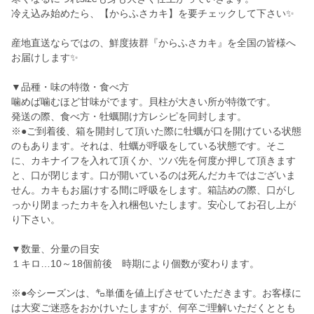
冷え込み始めたら、【からふさカキ】を要チェックして下さい✨
産地直送ならではの、鮮度抜群『からふさカキ』を全国の皆様へ
お届けします✨
▼品種・味の特徴・食べ方
噛めば噛むほど甘味がでます。貝柱が大きい所が特徴です。
発送の際、食べ方・牡蠣開け方レシピを同封します。
※●ご到着後、箱を開封して頂いた際に牡蠣が口を開けている状態
のもあります。それは、牡蠣が呼吸をしている状態です。そこ
に、カキナイフを入れて頂くか、ツバ先を何度か押して頂きます
と、口が閉じます。口が開いているのは死んだカキではございま
せん。カキもお届けする間に呼吸をします。箱詰めの際、口がし
っかり閉まったカキを入れ梱包いたします。安心してお召し上が
り下さい。
▼数量、分量の目安
１キロ…10～18個前後 時期により個数が変わります。
※●今シーズンは、㌔単価を値上げさせていただきます。お客様に
は大変ご迷惑をおかけいたしますが、何卒ご理解いただくととも