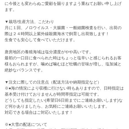
に今後とも変わらぬご愛顧を賜りますよう重ねてお願い申し上げ
ます。
▼栽培/生産方法、こだわり
月に１回、ノロウイルス・大腸菌・一般細菌検査を行い、出荷の
際は２４時間以上紫外線殺菌海水で飼育し出荷致します！
生食でも安心して食べていただけます。
唐房地区の養殖海域は塩分濃度がやや高いです。
最初の一口目に食べられた時はちょっと塩辛いと感じられるお客
様もおられますが、噛めば噛むほど牡蠣の甘味が増し、塩加減と
絶妙なバランスです。
▼注文に際しての注意点（配送方法や納期指定など）
※●海の情況により収穫に行けない時もありますので、日時指定は
基本受け付けておりませんが時間帯指定は可能です。
どうしても指定したい(希望日6日前までにご連絡お願いします)な
ど何かありましたら、お気軽にご連絡お願いいたします。
対応できる場合はご対応いたします！
※●大雪の配送について