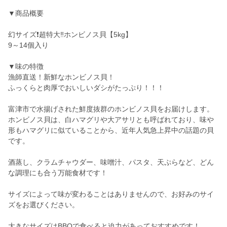
▼商品概要
幻サイズ❗️超特大‼️ホンビノス貝【5kg】
9～14個入り
▼味の特徴
漁師直送！新鮮なホンビノス貝！
ふっくらと肉厚でおいしいダシがたっぷり！！！
富津市で水揚げされた鮮度抜群のホンビノス貝をお届けします。
ホンビノス貝は、白ハマグリや大アサリとも呼ばれており、味や
形もハマグリに似ていることから、近年人気急上昇中の話題の貝
です。
酒蒸し、クラムチャウダー、味噌汁、パスタ、天ぷらなど、どん
な調理にも合う万能食材です！
サイズによって味が変わることはありませんので、お好みのサイ
ズをお選びください。
大きなサイズはBBQで食べると迫力があっておすすめです！