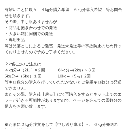
有難いことに度々 ４kg分購入希望 ６kg分購入希望 等お問合
せを頂きます。
その際、申し訳ありませんが
・商品を抱き合わせでの発送
・大きい箱に同梱での発送
・専用出品
等は見落としによるご迷惑、発送未発送等の事故防止のため行っ
ておりませんので予めご了承ください。
２kg以上のご注文は
４kg分➡（2㎏）×２回 ６kg分➡(2kg）×３回
5kg分➡（5kg）１回 10kg➡（5㎏）2回
等キロ数分の購入を行っていただかないとご希望キロ数分は発送
できません。
またその際、購入後【戻る】にて再購入をするとネット上でのエ
ラーが起きる可能性がありますので、ページを進んでの回数分の
購入をお願い致します。
※たまに２kg分注文をして【申し送り事項】へ ６kg分発送希