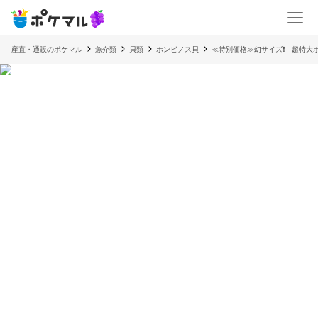
産直・通販のポケマル
魚介類
貝類
ホンビノス貝
≪特別価格≫幻サイズ❗️ 超特大ホ