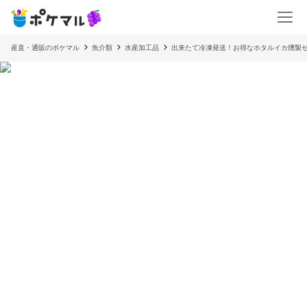
産直・通販のポケマル
魚介類
水産加工品
出来たて冷凍発送！お得なホタルイカ燻製