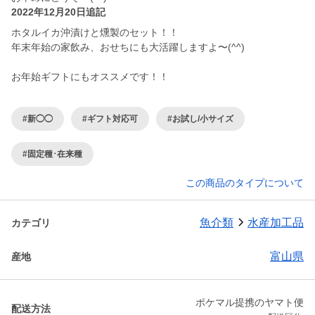
2022年12月20日追記
ホタルイカ沖漬けと燻製のセット！！
年末年始の家飲み、おせちにも大活躍しますよ〜(^^)
お年始ギフトにもオススメです！！
#新◯◯
#ギフト対応可
#お試し/小サイズ
#固定種･在来種
この商品のタイプについて
魚介類
水産加工品
カテゴリ
富山県
産地
ポケマル提携のヤマト便
配送方法