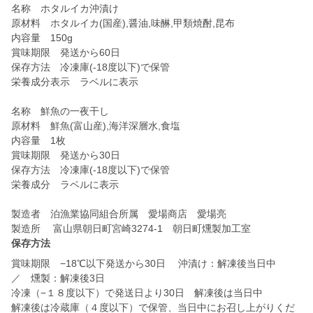
名称 ホタルイカ沖漬け
原材料 ホタルイカ(国産),醤油,味醂,甲類焼酎,昆布
内容量 150g
賞味期限 発送から60日
保存方法 冷凍庫(-18度以下)で保管
栄養成分表示 ラベルに表示
名称 鮮魚の一夜干し
原材料 鮮魚(富山産),海洋深層水,食塩
内容量 1枚
賞味期限 発送から30日
保存方法 冷凍庫(-18度以下)で保管
栄養成分 ラベルに表示
製造者 泊漁業協同組合所属 愛場商店 愛場亮
製造所 富山県朝日町宮崎3274-1 朝日町燻製加工室
保存方法
賞味期限 −18℃以下発送から30日 沖漬け：解凍後当日中
／ 燻製：解凍後3日
冷凍（−１８度以下）で発送日より30日 解凍後は当日中
解凍後は冷蔵庫（４度以下）で保管、当日中にお召し上がりくだ