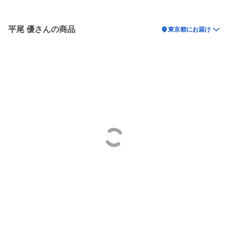
平尾 優さんの商品
location_on
東京都にお届け