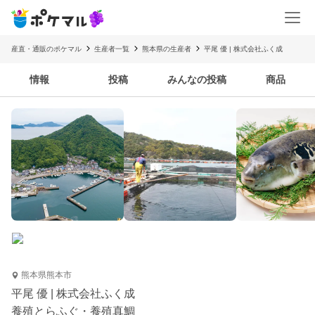
産直・通販のポケマル
生産者一覧
熊本県の生産者
平尾 優 | 株式会社ふく成
情報
投稿
みんなの投稿
商品
熊本県熊本市
平尾 優 | 株式会社ふく成
養殖とらふぐ・養殖真鯛