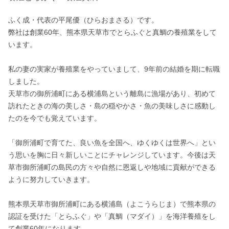
ふく成・代表の平尾優（ひらおまさる）です。

弊社は創業60年、熊本県天草市でとらふぐと真鯛の養殖業をして
います。

私の妻の実家が養殖業をやっていまして、9年前の結婚を期に転職
しました。

天草市の御所浦町にある横浦島という離島に漁場があり、初めて
訪れたときの海の美しさ・島の穏やかさ・魚の美味しさに感動し
たのを今でも覚えています。

「御所浦町で育てた、良い魚を全国へ、ゆくゆくは世界へ」とい
う思いを胸に日々新しいことにチャレンジしています。今後は天
草市御所浦町の島民の方々や自然に恩返しや地域に貢献ができる
ように努力していきます。

熊本県天草市御所浦町にある横浦島（よこうらじま）で熊本県の
認証を受けた「とらふぐ」や「真鯛（マダイ）」を海洋養殖をし
て創業60年になります。
