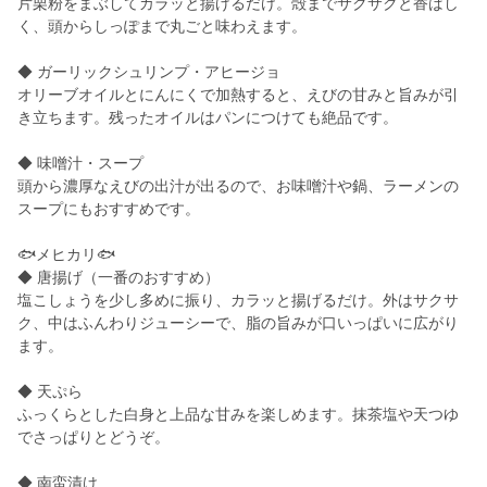
片栗粉をまぶしてカラッと揚げるだけ。殻までサクサクと香ばし
く、頭からしっぽまで丸ごと味わえます。
◆ ガーリックシュリンプ・アヒージョ
オリーブオイルとにんにくで加熱すると、えびの甘みと旨みが引
き立ちます。残ったオイルはパンにつけても絶品です。
◆ 味噌汁・スープ
頭から濃厚なえびの出汁が出るので、お味噌汁や鍋、ラーメンの
スープにもおすすめです。
🐟メヒカリ🐟
◆ 唐揚げ（一番のおすすめ）
塩こしょうを少し多めに振り、カラッと揚げるだけ。外はサクサ
ク、中はふんわりジューシーで、脂の旨みが口いっぱいに広がり
ます。
◆ 天ぷら
ふっくらとした白身と上品な甘みを楽しめます。抹茶塩や天つゆ
でさっぱりとどうぞ。
◆ 南蛮漬け