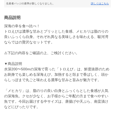
生産者バッジの基準が新しくなりました。
詳しくはこちら
商品説明
深海の幸を食べ比べ！
トロえびは濃厚な甘みとプリッとした食感、メヒカリは脂のりの
良いふっくら白身。それぞれ異なる美味しさを味わえる、駿河湾
ならではの贅沢なセットです。
⚠️下記の内容をご確認の上、ご検討ください。
▼商品説明
水深200〜500mの深海で育った「トロえび」は、鮮度抜群のため
お刺身でも楽しめる深海えび。加熱すると殻まで香ばしく、頭か
らしっぽまで丸ごと味わえる濃厚な甘みと旨みが魅力です。
「メヒカリ」は、脂のりの良い白身とふっくらとした食感が人気
の深海魚。クセが少なく、お子様からご年配の方まで食べやすい
魚です。今回お届けする中サイズは、唐揚げや天ぷら、南蛮漬け
などにぴったりです。