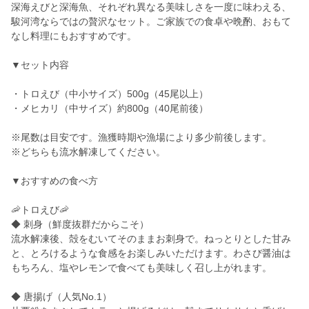
深海えびと深海魚、それぞれ異なる美味しさを一度に味わえる、
駿河湾ならではの贅沢なセット。ご家族での食卓や晩酌、おもて
なし料理にもおすすめです。
▼セット内容
・トロえび（中小サイズ）500g（45尾以上）
・メヒカリ（中サイズ）約800g（40尾前後）
※尾数は目安です。漁獲時期や漁場により多少前後します。
※どちらも流水解凍してください。
▼おすすめの食べ方
🦐トロえび🦐
◆ 刺身（鮮度抜群だからこそ）
流水解凍後、殻をむいてそのままお刺身で。ねっとりとした甘み
と、とろけるような食感をお楽しみいただけます。わさび醤油は
もちろん、塩やレモンで食べても美味しく召し上がれます。
◆ 唐揚げ（人気No.1）