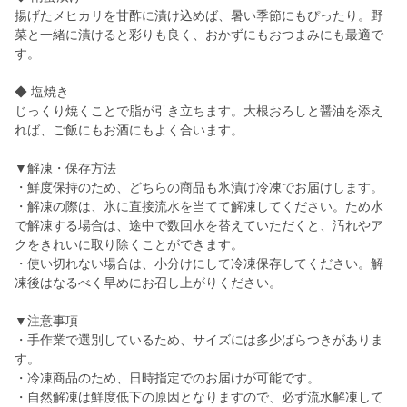
揚げたメヒカリを甘酢に漬け込めば、暑い季節にもぴったり。野
菜と一緒に漬けると彩りも良く、おかずにもおつまみにも最適で
す。
◆ 塩焼き
じっくり焼くことで脂が引き立ちます。大根おろしと醤油を添え
れば、ご飯にもお酒にもよく合います。
▼解凍・保存方法
・鮮度保持のため、どちらの商品も氷漬け冷凍でお届けします。
・解凍の際は、氷に直接流水を当てて解凍してください。ため水
で解凍する場合は、途中で数回水を替えていただくと、汚れやア
クをきれいに取り除くことができます。
・使い切れない場合は、小分けにして冷凍保存してください。解
凍後はなるべく早めにお召し上がりください。
▼注意事項
・手作業で選別しているため、サイズには多少ばらつきがありま
す。
・冷凍商品のため、日時指定でのお届けが可能です。
・自然解凍は鮮度低下の原因となりますので、必ず流水解凍して