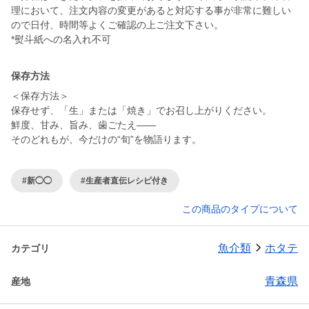
理において、注文内容の変更があると対応する事が非常に難しい
ので日付、時間等よくご確認の上ご注文下さい。
*熨斗紙への名入れ不可
保存方法
＜保存方法＞
保存せず、「生」または「焼き」でお召し上がりください。
鮮度、甘み、旨み、歯ごたえ――
そのどれもが、今だけの“旬”を物語ります。
#新◯◯
#生産者直伝レシピ付き
この商品のタイプについて
魚介類
ホタテ
カテゴリ
青森県
産地