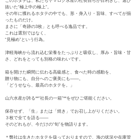
このホタテは、私たちヤマロク水産の社長自らが目利きし、選び
抜いた“極上中の極上”。
その年に獲れるホタテの中でも、形・身入り・旨味、すべてが揃
ったものだけ。
まさに「奇跡の3枚」とも呼べる逸品です。
これは選別ではなく、
“見極め”という行為。
津軽海峡から流れ込む栄養をたっぷりと吸収し、厚み・旨味・甘
さ、どれをとっても別格の味わいです。
箱を開けた瞬間に伝わる高級感と、食べた時の感動を、
贈り物にも、自分へのご褒美にも――。
「どうせなら、最高のホタテを。」
山六水産が誇る**“社長の一箱”**をぜひご堪能ください。
保存せず、「生」または「焼き」でお召し上がりください。
３枚で全てを語る――
そのどれもが、今だけの“旬”を物語ります。
＊弊社は生きたホタテを扱っておりますので、海の状況や在庫管