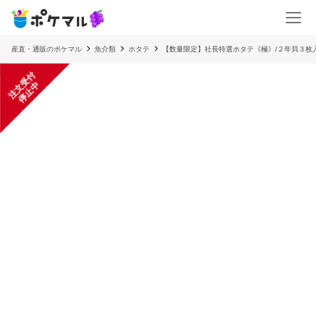
産直・通販のポケマル
魚介類
ホタテ
【数量限定】社長特選ホタテ《極》/２年貝３枚
注
文
受
付
停
止
中