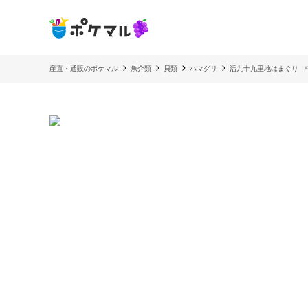
産直・通販のポケマル
魚介類
貝類
ハマグリ
活九十九里地はまぐり 中