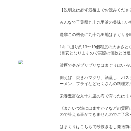
【説明文は必ず最後までお読みくださ
みんなで千葉県九十九里浜の美味しい
是非この機会に九十九里地はまぐりを
1キロ辺り約13〜19個程度の大きさと
(目安となりますので実際の個数とは違
濃厚で身がプリプリなはまぐりはいろ
例えば、焼きハマグリ、酒蒸し、パス
ーメン、フライなどたくさんの料理方
栄養豊富な九十九里の海で育ったはま
《またいつ漁に出ますか？などの質問
ので答える事ができませんのでご了承
はまぐりはこちらで砂抜きをし発送前