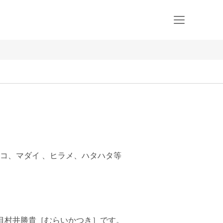
コ、マダイ 、ヒラメ、ハタハタ等
目村井勝貴［むらいかつき］です。
