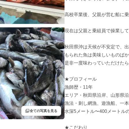
高校卒業後、父親が営む船に乗
現在は父親と乗組員で操業して
秋田県沖は天候が不安定で、出
もられた魚は美味しいものばか
是非一度味わっていただけたら
★プロフィール

漁師歴・11年

エリア・秋田県沿岸、山形県沿
漁法・刺し網漁、遊漁船、一本
filter
全ての写真を見る
水深5メートル〜400メートル
★こだわり
