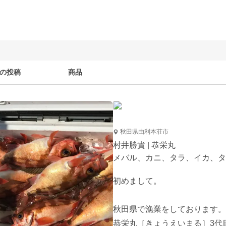
の投稿
商品
秋田県由利本荘市
村井勝貴 | 恭栄丸
メバル、カニ、タラ、イカ、タ
初めまして。

秋田県で漁業をしております。

恭栄丸［きょうえいまる］3代