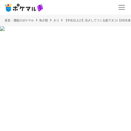
産直・通販のポケマル
魚介類
タコ
【半生仕上げ】活〆してつくる茹でタコ/【3D冷凍