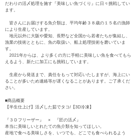
だわりの活〆処理を施す『美味しい魚づくり』に日々挑戦してい
ます。
皆さんにお届けする魚介類は、平均年齢３８歳の１５名の漁師
により生産しています。
地元以外に大阪や愛知、長野など全国から若者たちが集結し、
漁業の技術とともに、魚の取扱い、船上処理技術を磨いていま
す。
2021年からは、より多くの方に手軽に美味しい魚を食べてもら
えるよう、新たに加工にも挑戦しています。
生産から発送まで、責任をもって対応いたしますが、海上にい
ることが多いため連絡等が遅くなることがあります。ご了承くだ
さい。
■商品概要
【半生仕上げ】活〆した茹でタコ/【3D冷凍】
『３Ｄフリーザー』 × 『匠の活〆』
本当に美味しいとれたての魚介類を知ってほしい。
産地で食べる美味しさを、いつでも、どこでも食べられるよう