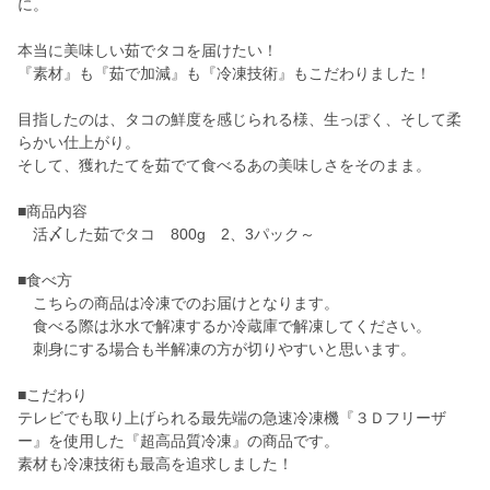
に。
本当に美味しい茹でタコを届けたい！
『素材』も『茹で加減』も『冷凍技術』もこだわりました！
目指したのは、タコの鮮度を感じられる様、生っぽく、そして柔
らかい仕上がり。
そして、獲れたてを茹でて食べるあの美味しさをそのまま。
■商品内容
活〆した茹でタコ 800g 2、3パック～
■食べ方
こちらの商品は冷凍でのお届けとなります。
食べる際は氷水で解凍するか冷蔵庫で解凍してください。
刺身にする場合も半解凍の方が切りやすいと思います。
■こだわり
テレビでも取り上げられる最先端の急速冷凍機『３Ｄフリーザ
ー』を使用した『超高品質冷凍』の商品です。
素材も冷凍技術も最高を追求しました！