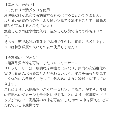
【素材のこだわり】
～こだわりの活〆タコを使用～
冷凍機だけが最高でも満足するものは作ることができません。
より良い品質のものを、より良い状態で冷凍することで、最高の
商品が完成すると考えています。
漁獲したタコは水槽に入れ、活かした状態で港まで持ち帰りま
す。
その後、茹であげの直前まで水槽で生かし、直前に活〆します。
タコは特別鮮度の良いもの以外使用しません！
【冷凍機のこだわり】
～超高品質冷凍を可能にした３Ｄフリーザー～
３Ｄフリーザーは一般的な冷凍機とは異なり、庫内の高湿度化を
実現し食品の水分をほとんど奪わないよう、湿度を保った冷気で
「立体的にムラ無く」そして、包み込むように冷却・冷凍してい
きます。
これにより、氷結晶を小さく均一な形状とすることができ、食材
の細胞へのダメージを最小限に抑えることにより、解凍時のドリ
ップが出ない、高品質の冷凍を可能にした“食の未来を変える”と言
われている冷凍機です！