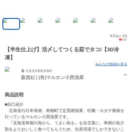
本日あと 8点
307
【半生仕上げ】活〆してつくる茹でタコ/【3D冷
凍】
みんなの投稿を見る
北海道寿都郡寿都町
森貴紀 | (有)マルホン小西漁業
商品説明
■自己紹介
北海道の日本海側、寿都町で定置網漁業、牡蠣・ホタテ養殖を
行っているマルホン小西漁業です。
『北海道寿都の海から、うまい魚を』を合言葉に、寿都の魚介
類をよりおいしく食べてもらうため、生産現場でしかできないこ