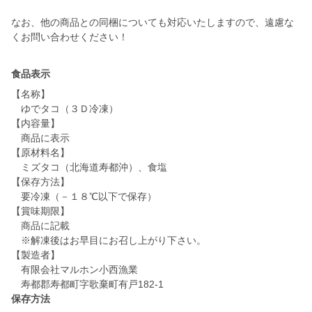
なお、他の商品との同梱についても対応いたしますので、遠慮な
くお問い合わせください！
食品表示
【名称】
ゆでタコ（３Ｄ冷凍）
【内容量】
商品に表示
【原材料名】
ミズタコ（北海道寿都沖）、食塩
【保存方法】
要冷凍（－１８℃以下で保存）
【賞味期限】
商品に記載
※解凍後はお早目にお召し上がり下さい。
【製造者】
有限会社マルホン小西漁業
寿都郡寿都町字歌棄町有戸182-1
保存方法