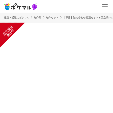
産直・通販のポケマル
魚介類
魚介セット
【専用】詰め合わせ特別セット＆西京漬け5
注
文
受
付
停
止
中