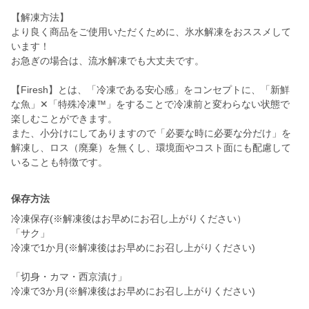
【解凍方法】
より良く商品をご使用いただくために、氷水解凍をおススメして
います！
お急ぎの場合は、流水解凍でも大丈夫です。
【Firesh】とは、「冷凍である安心感」をコンセプトに、「新鮮
な魚」✕「特殊冷凍™」をすることで冷凍前と変わらない状態で
楽しむことができます。
また、小分けにしてありますので「必要な時に必要な分だけ」を
解凍し、ロス（廃棄）を無くし、環境面やコスト面にも配慮して
いることも特徴です。
保存方法
冷凍保存(※解凍後はお早めにお召し上がりください）
「サク」
冷凍で1か月(※解凍後はお早めにお召し上がりください)
「切身・カマ・西京漬け」
冷凍で3か月(※解凍後はお早めにお召し上がりください)