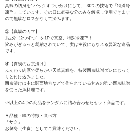
真鯛の切身を1パックずつ小分けにして、-30℃の技術で「特殊冷
凍™」しています。その日に必要な分のみを解凍し使用できます
ので無駄なロスがなくて済みます。
③【真鯛のカマ】
1匹分（2つずつ）を1Pで真空、特殊冷凍™！
旨みがぎゅっと凝縮されていて、実は主役にもなれる贅沢な逸品
です。
④【真鯛の西京漬け】
ふんわり肉厚で柔らかい天草真鯛を、特製西京味噌ダレにじっく
りと付け込みました。
西京漬けは主に関西地方などで作られている甘みの強い西京味噌
を使った魚料理です。
※以上の4つの商品をランダムに詰め合わせたセット商品です。
▼品種・味の特徴・食べ方
「サク」
お刺身（生食）としてご賞味ください。