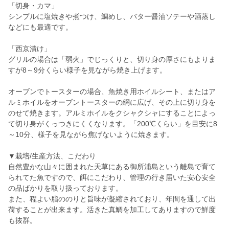
「切身・カマ」
シンプルに塩焼きや煮つけ、鯛めし、バター醤油ソテーや酒蒸し
などにも最適です。
「西京漬け」
グリルの場合は「弱火」でじっくりと、切り身の厚さにもよりま
すが8～9分くらい様子を見ながら焼き上げます。
オーブンでトースターの場合、魚焼き用ホイルシート、またはア
ルミホイルをオーブントースターの網に広げ、その上に切り身を
のせて焼きます。アルミホイルをクシャクシャにすることによっ
て切り身がくっつきにくくなります。「200℃くらい」を目安に8
～10分、様子を見ながら焦げないように焼きます。
▼栽培/生産方法、こだわり
自然豊かな山々に囲まれた天草にある御所浦島という離島で育て
られてた魚ですので、餌にこだわり、管理の行き届いた安心安全
の品ばかりを取り扱っております。
また、程よい脂ののりと旨味が凝縮されており、年間を通して出
荷することが出来ます。活きた真鯛を加工してありますので鮮度
も抜群。