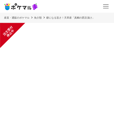
産直・通販のポケマル
魚介類
癖になる旨さ！天草産「真鯛の西京漬け」
注
文
受
付
停
止
中