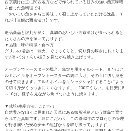
西京漬けは主に関西地方などで作られている甘みの強い西京味噌
を使った魚料理です。
「おいしい魚をさらに美味しく召し上がっていただける逸品」そ
れが【真鯛の西京漬け】です。
絶品商品と評判が良く、真鯛のおいしい西京漬けが食べられると
たくさんの声を頂いております。
▼品種・味の特徴・食べ方
グリルの場合は「弱火」でじっくりと、切り身の厚さにもよりま
すが8～9分くらい様子を見ながら焼き上げます。
オーブンでトースターの場合、魚焼き用ホイルシート、またはア
ルミホイルをオーブントースターの網に広げ、その上に切り身を
のせて焼きます。アルミホイルをクシャクシャにすることによっ
て切り身がくっつきにくくなります。「200℃くらい」を目安に8
～10分、様子を見ながら焦げないように焼きます。
▼栽培/生産方法、こだわり
自然豊かな山々に囲まれた天草にある御所浦島という離島で育て
られてた真鯛です。餌にこだわり、この道60年のプロたちの管理
が行き届いた安心安全の魚ばかりを取り扱っております。
また、程よい脂ののりと旨味が凝縮されており、年間を通して出