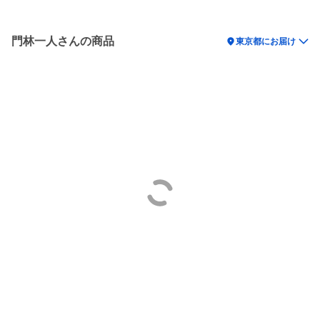
門林一人さんの商品
location_on
東京都にお届け