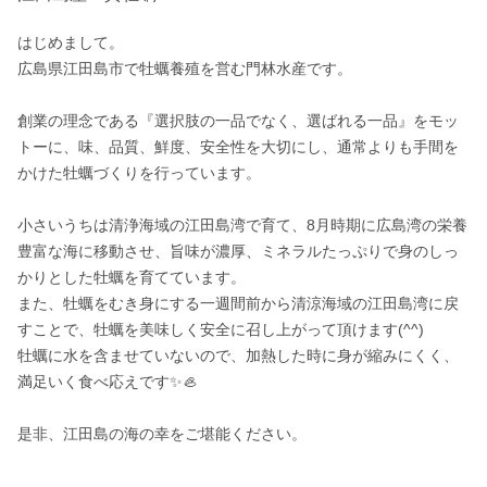
はじめまして。

広島県江田島市で牡蠣養殖を営む門林水産です。

創業の理念である『選択肢の一品でなく、選ばれる一品』をモッ
トーに、味、品質、鮮度、安全性を大切にし、通常よりも手間を
かけた牡蠣づくりを行っています。

小さいうちは清浄海域の江田島湾で育て、8月時期に広島湾の栄養
豊富な海に移動させ、旨味が濃厚、ミネラルたっぷりで身のしっ
かりとした牡蠣を育てています。

また、牡蠣をむき身にする一週間前から清涼海域の江田島湾に戻
すことで、牡蠣を美味しく安全に召し上がって頂けます(^^)

牡蠣に水を含ませていないので、加熱した時に身が縮みにくく、
満足いく食べ応えです✨🦪

是非、江田島の海の幸をご堪能ください。
