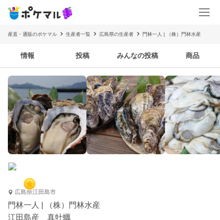
産直・通販のポケマル
生産者一覧
広島県の生産者
門林一人 | （株）門林水産
情報
投稿
みんなの投稿
商品
広島県江田島市
門林一人 | （株）門林水産
江田島産 真牡蠣