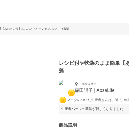
単【あおさのり】おススメあおさレモンパスタ #海藻
レシピ付✨乾燥のまま簡単【
藻
三重県志摩市
森田陽子 | AosaLife
マークのついた生産者さんは、過去1年
生産者バッジの基準が新しくなりました。
商品説明