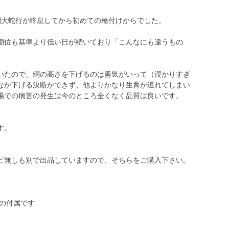
潮大蛇行が終息してから初めての種付けからでした。
潮位も基準より低い日が続いており「こんなにも違うもの
いたので、網の高さを下げるのは勇気がいって（浸かりすぎ
なか下げる決断ができず、他よりかなり生育が遅れてしまい
場での病害の発生は今のところ全くなく品質は良いです。
す。
ピ無しも別で出品していますので、そちらをご購入下さい。
）の付属です