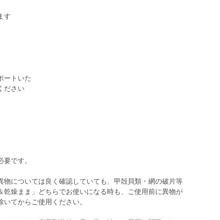
ます
」
ポートいた
ください
必要です。
異物については良く確認していても、甲殻貝類・網の破片等
＆乾燥まま」どちらでお使いになる時も、ご使用前に異物が
除いてからご使用ください。