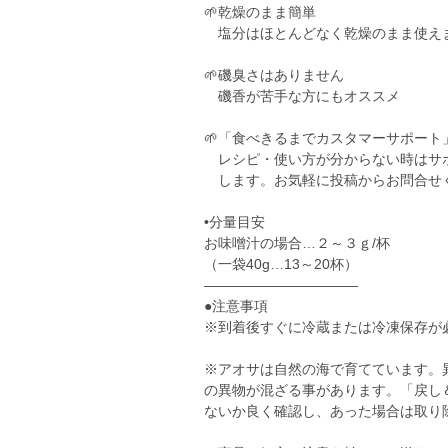
🌱乾燥のまま簡単
塩分はほとんどなく乾燥のまま使え
🌱磯臭さはありません
磯香が苦手な方にもオススメ
🌱「食べきるまでカスタマーサポート
レシピ・使い方が分からない時はサ
します。お気軽に投稿からお問合せ
•分量目安
お味噌汁の場合…２～３ｇ/杯
（一袋40g…13～20杯）
―――――――――――
●注意事項
※到着後すぐに冷蔵または冷凍保存が
※アオサは自然の海で育てています。
の異物が混ざる事があります。「戻し
ないか良く確認し、あった場合は取り