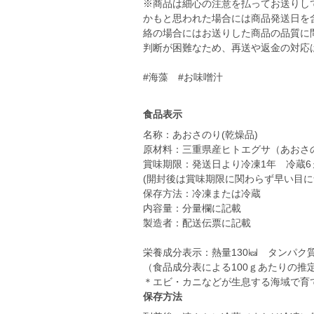
※商品は細心の注意を払ってお送りし
かもと思われた場合には商品発送日を
絡の場合にはお送りした商品の品質に
判断が困難なため、再送や返金の対応
#海藻 #お味噌汁
食品表示
名称：あおさのり(乾燥品)
原材料：三重県産ヒトエグサ（あおさ
賞味期限：発送日より冷凍1年 冷蔵6
(開封後は賞味期限に関わらず早い目に
保存方法：冷凍または冷蔵
内容量：分量欄に記載
製造者：配送伝票に記載
栄養成分表示：熱量130㎉ タンパク質16
（食品成分表による100ｇあたりの推
保存方法