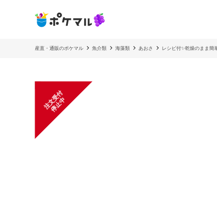
産直・通販のポケマル
魚介類
海藻類
あおさ
レシピ付✨乾燥のまま簡
注
文
受
付
停
止
中