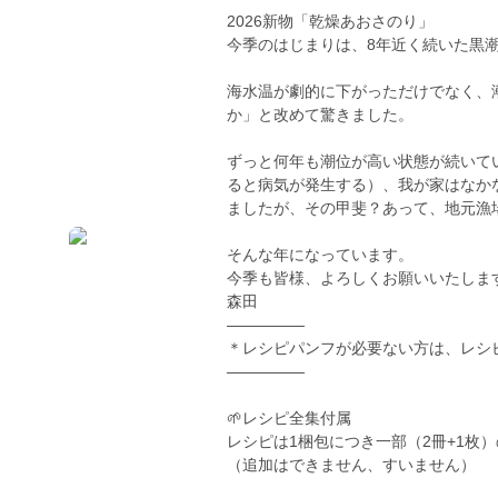
2026新物「乾燥あおさのり」
今季のはじまりは、8年近く続いた黒
海水温が劇的に下がっただけでなく、
か」と改めて驚きました。
ずっと何年も潮位が高い状態が続いて
ると病気が発生する）、我が家はなか
ましたが、その甲斐？あって、地元漁
そんな年になっています。
今季も皆様、よろしくお願いいたしま
森田
―――――
＊レシピパンフが必要ない方は、レシ
―――――
🌱レシピ全集付属
レシピは1梱包につき一部（2冊+1枚
（追加はできません、すいません）